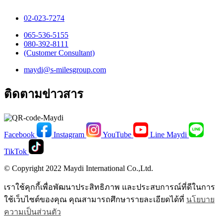
02-023-7274​
065-536-5155
​080-392-8111
(Customer Consultant)​
maydi@s-milesgroup.com
ติดตามข่าวสาร
Facebook
Instagram
YouTube
Line Maydi
TikTok
© Copyright 2022 Maydi International Co.,Ltd.
เราใช้คุกกี้เพื่อพัฒนาประสิทธิภาพ และประสบการณ์ที่ดีในการ
ใช้เว็บไซต์ของคุณ คุณสามารถศึกษารายละเอียดได้ที่
นโยบาย
ความเป็นส่วนตัว