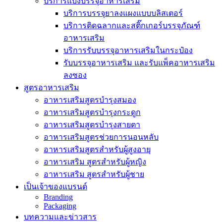
บริการแบ่งบรรจุอาหารเสริม
บริการบรรจุยาลงแผงแบบบลิสเตอร์
บริการติดฉลากและสติ๊กเกอร์บรรจุภัณฑ์
อาหารเสริม
บริการรับบรรจุอาหารเสริมในกระป๋อง
รับบรรจุอาหารเสริม และรับแพ็คอาหารเสริม
ลงซอง
สูตรอาหารเสริม
อาหารเสริมสูตรบำรุงสมอง
อาหารเสริมสูตรบำรุงกระดูก
อาหารเสริมสูตรบำรุงสายตา
อาหารเสริมสูตรช่วยการนอนหลับ
อาหารเสริมสูตรสำหรับผู้สูงอายุ
อาหารเสริม สูตรสำหรับผู้หญิง
อาหารเสริม สูตรสำหรับผู้ชาย
เป็นเจ้าของแบรนด์
Branding
Packaging
บทความและข่าวสาร