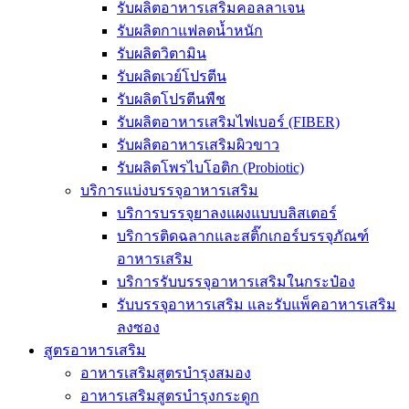
รับผลิตอาหารเสริมคอลลาเจน
รับผลิตกาแฟลดน้ำหนัก
รับผลิตวิตามิน
รับผลิตเวย์โปรตีน
รับผลิตโปรตีนพืช
รับผลิตอาหารเสริมไฟเบอร์ (FIBER)
รับผลิตอาหารเสริมผิวขาว
รับผลิตโพรไบโอติก (Probiotic)
บริการแบ่งบรรจุอาหารเสริม
บริการบรรจุยาลงแผงแบบบลิสเตอร์
บริการติดฉลากและสติ๊กเกอร์บรรจุภัณฑ์
อาหารเสริม
บริการรับบรรจุอาหารเสริมในกระป๋อง
รับบรรจุอาหารเสริม และรับแพ็คอาหารเสริม
ลงซอง
สูตรอาหารเสริม
อาหารเสริมสูตรบำรุงสมอง
อาหารเสริมสูตรบำรุงกระดูก