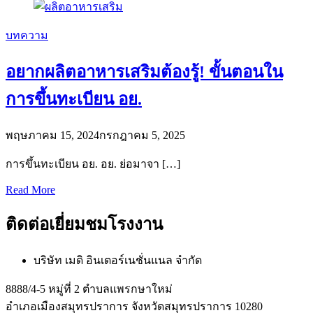
บทความ
อยากผลิตอาหารเสริมต้องรู้! ขั้นตอนใน
การขึ้นทะเบียน อย.
พฤษภาคม 15, 2024
กรกฎาคม 5, 2025
การขึ้นทะเบียน อย. อย. ย่อมาจา […]
Read More
ติดต่อเยี่ยมชมโรงงาน
บริษัท เมดิ อินเตอร์เนชั่นแนล จำกัด
8888/4-5 หมู่ที่ 2 ตำบลแพรกษาใหม่
อำเภอเมืองสมุทรปราการ จังหวัดสมุทรปราการ 10280