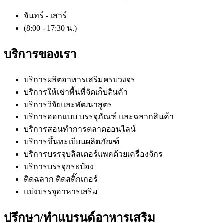
จันทร์ - เสาร์
(8:00 - 17:30 น.)
บริการของเรา
บริการผลิตอาหารเสริมครบวงจร
บริการให้เช่าพื้นที่จัดเก็บสินค้า
บริการวิจัยและพัฒนาสูตร
บริการออกแบบ บรรจุภัณฑ์ และฉลากสินค้า
บริการสอนทำการตลาดออนไลน์
บริการขึ้นทะเบียนผลิตภัณฑ์
บริการบรรจุบลิสเตอร์แพคด้วยเครื่องจักร
บริการบรรจุกระป๋อง
ติดฉลาก ติดสติ๊กเกอร์
แบ่งบรรจุอาหารเสริม
ปรึกษา/ทำแบรนด์อาหารเสริม