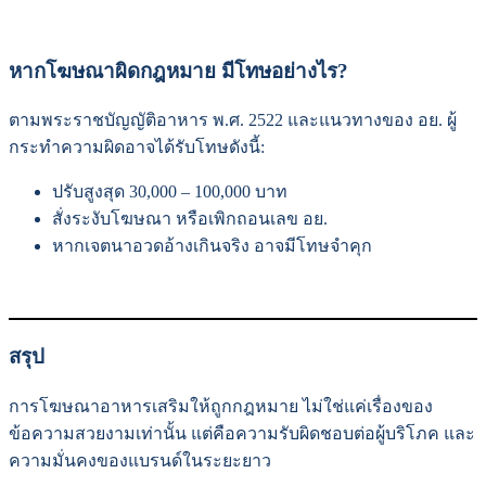
หากโฆษณาผิดกฎหมาย มีโทษอย่างไร?
ตามพระราชบัญญัติอาหาร พ.ศ. 2522 และแนวทางของ อย. ผู้
กระทำความผิดอาจได้รับโทษดังนี้:
ปรับสูงสุด 30,000 – 100,000 บาท
สั่งระงับโฆษณา หรือเพิกถอนเลข อย.
หากเจตนาอวดอ้างเกินจริง อาจมีโทษจำคุก
สรุป
การโฆษณาอาหารเสริมให้ถูกกฎหมาย ไม่ใช่แค่เรื่องของ
ข้อความสวยงามเท่านั้น แต่คือความรับผิดชอบต่อผู้บริโภค และ
ความมั่นคงของแบรนด์ในระยะยาว