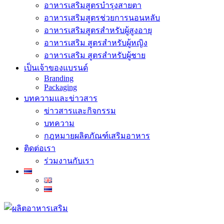
อาหารเสริมสูตรบำรุงสายตา
อาหารเสริมสูตรช่วยการนอนหลับ
อาหารเสริมสูตรสำหรับผู้สูงอายุ
อาหารเสริม สูตรสำหรับผู้หญิง
อาหารเสริม สูตรสำหรับผู้ชาย
เป็นเจ้าของแบรนด์
Branding
Packaging
บทความและข่าวสาร
ข่าวสารและกิจกรรม
บทความ
กฎหมายผลิตภัณฑ์เสริมอาหาร
ติดต่อเรา
ร่วมงานกับเรา