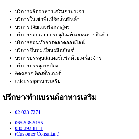
บริการผลิตอาหารเสริมครบวงจร
บริการให้เช่าพื้นที่จัดเก็บสินค้า
บริการวิจัยและพัฒนาสูตร
บริการออกแบบ บรรจุภัณฑ์ และฉลากสินค้า
บริการสอนทำการตลาดออนไลน์
บริการขึ้นทะเบียนผลิตภัณฑ์
บริการบรรจุบลิสเตอร์แพคด้วยเครื่องจักร
บริการบรรจุกระป๋อง
ติดฉลาก ติดสติ๊กเกอร์
แบ่งบรรจุอาหารเสริม
ปรึกษา/ทำแบรนด์อาหารเสริม
02-023-7274​
065-536-5155
​080-392-8111
(Customer Consultant)​