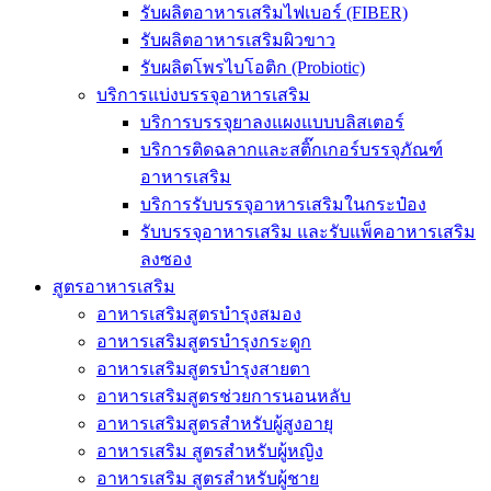
รับผลิตอาหารเสริมไฟเบอร์ (FIBER)
รับผลิตอาหารเสริมผิวขาว
รับผลิตโพรไบโอติก (Probiotic)
บริการแบ่งบรรจุอาหารเสริม
บริการบรรจุยาลงแผงแบบบลิสเตอร์
บริการติดฉลากและสติ๊กเกอร์บรรจุภัณฑ์
อาหารเสริม
บริการรับบรรจุอาหารเสริมในกระป๋อง
รับบรรจุอาหารเสริม และรับแพ็คอาหารเสริม
ลงซอง
สูตรอาหารเสริม
อาหารเสริมสูตรบำรุงสมอง
อาหารเสริมสูตรบำรุงกระดูก
อาหารเสริมสูตรบำรุงสายตา
อาหารเสริมสูตรช่วยการนอนหลับ
อาหารเสริมสูตรสำหรับผู้สูงอายุ
อาหารเสริม สูตรสำหรับผู้หญิง
อาหารเสริม สูตรสำหรับผู้ชาย