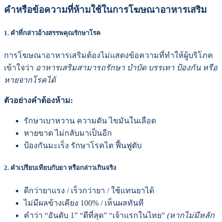
คำหรือข้อความที่ห้ามใช้ในการโฆษณาอาหารเสริม
1. คำที่กล่าวอ้างสรรพคุณรักษาโรค
การโฆษณาอาหารเสริมต้องไม่แสดงข้อความที่ทำให้ผู้บริโภค
เข้าใจว่า
อาหารเสริมสามารถรักษา บำบัด บรรเทา ป้องกัน หรือ
หายจากโรคได้
ตัวอย่างคำต้องห้าม:
รักษาเบาหวาน ความดัน ไขมันในเลือด
หายขาด ไม่กลับมาเป็นอีก
ป้องกันมะเร็ง รักษาโรคไต ฟื้นฟูตับ
2. คำเปรียบเทียบกับยา หรือกล่าวเกินจริง
ดีกว่ายาแรง / เร็วกว่ายา / ใช้แทนยาได้
ไม่มีผลข้างเคียง 100% / เห็นผลทันที
คำว่า “อันดับ 1” “ดีที่สุด” “เจ้าแรกในไทย”
(หากไม่มีหลัก