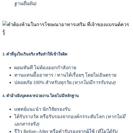
ฐานยืนยัน)
3. คำที่จูงใจเกินจริง หรือทำให้เข้าใจผิด
ผอมทันที ไม่ต้องออกกำลังกาย
ทานแทนมื้ออาหาร / ทานได้เรื่อยๆ โดยไม่อันตราย
ปลอดภัย 100% สำหรับทุกวัย
(หากไม่มีการรับรอง)
4. คำอ้างอิงบุคคล/หน่วยงาน โดยไม่มีหลักฐาน
แพทย์แนะนำ นักวิจัยรองรับ
ได้รับรางวัล หรือรับรองจากองค์กรระดับโลก
(หากไม่มี
เอกสารจริง)
รีวิว Before–After หรือคำรับรองจากผู้ใช้
(ที่ไม่ได้รับ