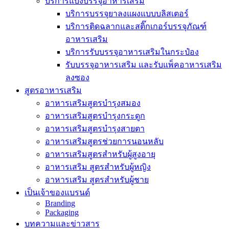
บริการแบ่งบรรจุอาหารเสริม
บริการบรรจุยาลงแผงแบบบลิสเตอร์
บริการติดฉลากและสติ๊กเกอร์บรรจุภัณฑ์
อาหารเสริม
บริการรับบรรจุอาหารเสริมในกระป๋อง
รับบรรจุอาหารเสริม และรับแพ็คอาหารเสริม
ลงซอง
สูตรอาหารเสริม
อาหารเสริมสูตรบำรุงสมอง
อาหารเสริมสูตรบำรุงกระดูก
อาหารเสริมสูตรบำรุงสายตา
อาหารเสริมสูตรช่วยการนอนหลับ
อาหารเสริมสูตรสำหรับผู้สูงอายุ
อาหารเสริม สูตรสำหรับผู้หญิง
อาหารเสริม สูตรสำหรับผู้ชาย
เป็นเจ้าของแบรนด์
Branding
Packaging
บทความและข่าวสาร