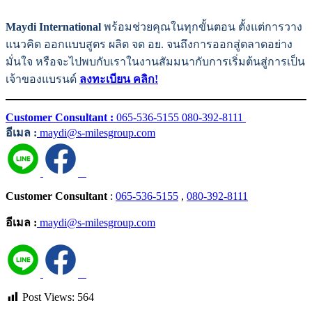
Maydi International
พร้อมช่วยคุณในทุกขั้นตอน ตั้งแต่การวาง
แนวคิด ออกแบบสูตร ผลิต จด อย. จนถึงการออกสู่ตลาดอย่าง
มั่นใจ หรือจะไปพบกับเราในงานสัมมนากับการเริ่มต้นสู่การเป็น
เจ้าของแบรนด์
ลงทะเบียน คลิก!
Customer Consultant :
065-536-5155 080-392-8111 ​
อีเมล :
maydi@s-milesgroup.com
Customer Consultant
:
065-536-5155
,
080-392-8111
อีเมล :
maydi@s-milesgroup.com
Post Views:
564