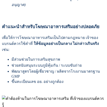
อนุญาต)
คำแนะนำสำหรับโฆษณาอาหารเสริมอย่างปลอดภัย
เพื่อให้การโฆษณาอาหารเสริมเป็นไปตามกฎหมาย เจ้าของ
แบรนด์ควรใช้คำที่
ให้ข้อมูลอย่างเป็นกลาง ไม่กล่าวเกินจริง
เช่น:
มีส่วนช่วยในการเสริมสุขภาพ
ช่วยสนับสนุนระบบภูมิคุ้มกัน / ระบบขับถ่าย
พัฒนาสูตรโดยผู้เชี่ยวชาญ / ผลิตจากโรงงานมาตรฐาน
GMP
ขึ้นทะเบียนเลข อย. อย่างถูกต้อง