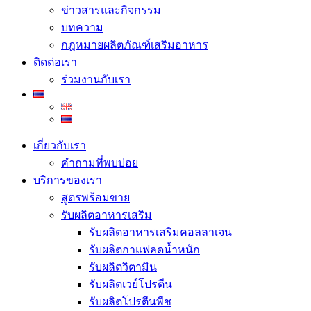
ข่าวสารและกิจกรรม
บทความ
กฎหมายผลิตภัณฑ์เสริมอาหาร
ติดต่อเรา
ร่วมงานกับเรา
เกี่ยวกับเรา
คำถามที่พบบ่อย
บริการของเรา
สูตรพร้อมขาย
รับผลิตอาหารเสริม
รับผลิตอาหารเสริมคอลลาเจน
รับผลิตกาแฟลดน้ำหนัก
รับผลิตวิตามิน
รับผลิตเวย์โปรตีน
รับผลิตโปรตีนพืช