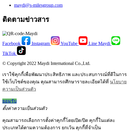
maydi@s-milesgroup.com
ติดตามข่าวสาร
Facebook
Instagram
YouTube
Line Maydi
TikTok
© Copyright 2022 Maydi International Co.,Ltd.
เราใช้คุกกี้เพื่อพัฒนาประสิทธิภาพ และประสบการณ์ที่ดีในการ
ใช้เว็บไซต์ของคุณ คุณสามารถศึกษารายละเอียดได้ที่
นโยบาย
ความเป็นส่วนตัว
ยอมรับ
ตั้งค่าความเป็นส่วนตัว
คุณสามารถเลือกการตั้งค่าคุกกี้โดยเปิด/ปิด คุกกี้ในแต่ละ
ประเภทได้ตามความต้องการ ยกเว้น คุกกี้ที่จำเป็น