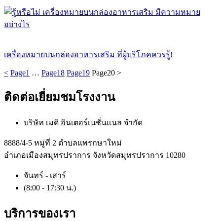
เครื่องหมายบนกล่องอาหารเสริม ที่ผู้บริโภคควรรู้!
<
Page
1
…
Page
18
Page
19
Page
20
>
ติดต่อเยี่ยมชมโรงงาน
บริษัท เมดิ อินเตอร์เนชั่นแนล จำกัด
8888/4-5 หมู่ที่ 2 ตำบลแพรกษาใหม่
อำเภอเมืองสมุทรปราการ จังหวัดสมุทรปราการ 10280
จันทร์ - เสาร์
(8:00 - 17:30 น.)
บริการของเรา