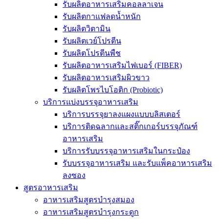
รับผลิตอาหารเสริมคอลลาเจน
รับผลิตกาแฟลดน้ำหนัก
รับผลิตวิตามิน
รับผลิตเวย์โปรตีน
รับผลิตโปรตีนพืช
รับผลิตอาหารเสริมไฟเบอร์ (FIBER)
รับผลิตอาหารเสริมผิวขาว
รับผลิตโพรไบโอติก (Probiotic)
บริการแบ่งบรรจุอาหารเสริม
บริการบรรจุยาลงแผงแบบบลิสเตอร์
บริการติดฉลากและสติ๊กเกอร์บรรจุภัณฑ์
อาหารเสริม
บริการรับบรรจุอาหารเสริมในกระป๋อง
รับบรรจุอาหารเสริม และรับแพ็คอาหารเสริม
ลงซอง
สูตรอาหารเสริม
อาหารเสริมสูตรบำรุงสมอง
อาหารเสริมสูตรบำรุงกระดูก