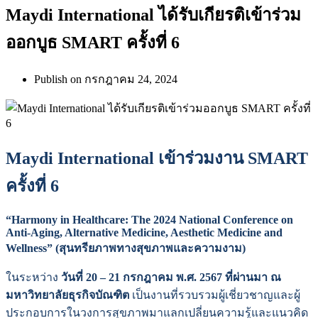
Maydi International ได้รับเกียรติเข้าร่วม
ออกบูธ SMART ครั้งที่ 6
Publish on
กรกฎาคม 24, 2024
Maydi International เข้าร่วมงาน SMART
ครั้งที่ 6
“Harmony in Healthcare: The 2024 National Conference on
Anti-Aging, Alternative Medicine, Aesthetic Medicine and
Wellness” (สุนทรียภาพทางสุขภาพและความงาม)
ในระหว่าง
วันที่
20 – 21 กรกฎาคม พ.ศ. 2567 ที่ผ่านมา ณ
มหาวิทยาลัยธุรกิจบัณฑิต
เป็นงานที่รวบรวมผู้เชี่ยวชาญและผู้
ประกอบการในวงการสุขภาพมาแลกเปลี่ยนความรู้และแนวคิด