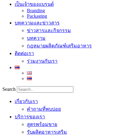
เป็นเจ้าของแบรนด์
Branding
Packaging
บทความและข่าวสาร
ข่าวสารและกิจกรรม
บทความ
กฎหมายผลิตภัณฑ์เสริมอาหาร
ติดต่อเรา
ร่วมงานกับเรา
Search
เกี่ยวกับเรา
คำถามที่พบบ่อย
บริการของเรา
สูตรพร้อมขาย
รับผลิตอาหารเสริม