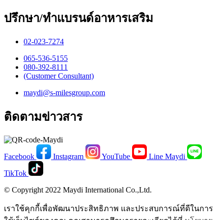
ปรึกษา/ทำแบรนด์อาหารเสริม
02-023-7274​
065-536-5155
​080-392-8111
(Customer Consultant)​
maydi@s-milesgroup.com
ติดตามข่าวสาร
Facebook
Instagram
YouTube
Line Maydi
TikTok
© Copyright 2022 Maydi International Co.,Ltd.
เราใช้คุกกี้เพื่อพัฒนาประสิทธิภาพ และประสบการณ์ที่ดีในการ