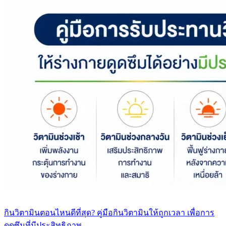
กินวิตามินตอนไหนดีที่สุด? คู่มือกินวิตามินให้ถูกเวลา เพื่อการ
ดูดซึมที่มีประสิทธิภาพ