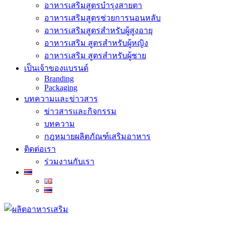
อาหารเสริมสูตรบำรุงสายตา
อาหารเสริมสูตรช่วยการนอนหลับ
อาหารเสริมสูตรสำหรับผู้สูงอายุ
อาหารเสริม สูตรสำหรับผู้หญิง
อาหารเสริม สูตรสำหรับผู้ชาย
เป็นเจ้าของแบรนด์
Branding
Packaging
บทความและข่าวสาร
ข่าวสารและกิจกรรม
บทความ
กฎหมายผลิตภัณฑ์เสริมอาหาร
ติดต่อเรา
ร่วมงานกับเรา