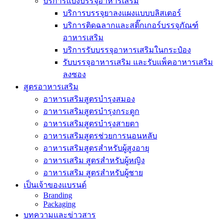
บริการแบ่งบรรจุอาหารเสริม
บริการบรรจุยาลงแผงแบบบลิสเตอร์
บริการติดฉลากและสติ๊กเกอร์บรรจุภัณฑ์
อาหารเสริม
บริการรับบรรจุอาหารเสริมในกระป๋อง
รับบรรจุอาหารเสริม และรับแพ็คอาหารเสริม
ลงซอง
สูตรอาหารเสริม
อาหารเสริมสูตรบำรุงสมอง
อาหารเสริมสูตรบำรุงกระดูก
อาหารเสริมสูตรบำรุงสายตา
อาหารเสริมสูตรช่วยการนอนหลับ
อาหารเสริมสูตรสำหรับผู้สูงอายุ
อาหารเสริม สูตรสำหรับผู้หญิง
อาหารเสริม สูตรสำหรับผู้ชาย
เป็นเจ้าของแบรนด์
Branding
Packaging
บทความและข่าวสาร