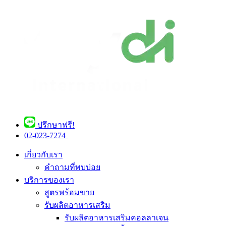
ปรึกษาฟรี!
02-023-7274 ​
เกี่ยวกับเรา
คำถามที่พบบ่อย
บริการของเรา
สูตรพร้อมขาย
รับผลิตอาหารเสริม
รับผลิตอาหารเสริมคอลลาเจน