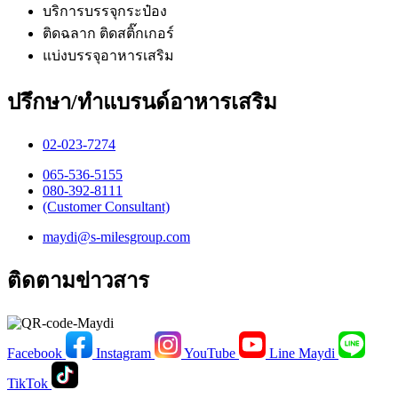
บริการบรรจุกระป๋อง
ติดฉลาก ติดสติ๊กเกอร์
แบ่งบรรจุอาหารเสริม
ปรึกษา/ทำแบรนด์อาหารเสริม
02-023-7274​
065-536-5155
​080-392-8111
(Customer Consultant)​
maydi@s-milesgroup.com
ติดตามข่าวสาร
Facebook
Instagram
YouTube
Line Maydi
TikTok