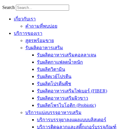
Search
เกี่ยวกับเรา
คำถามที่พบบ่อย
บริการของเรา
สูตรพร้อมขาย
รับผลิตอาหารเสริม
รับผลิตอาหารเสริมคอลลาเจน
รับผลิตกาแฟลดน้ำหนัก
รับผลิตวิตามิน
รับผลิตเวย์โปรตีน
รับผลิตโปรตีนพืช
รับผลิตอาหารเสริมไฟเบอร์ (FIBER)
รับผลิตอาหารเสริมผิวขาว
รับผลิตโพรไบโอติก (Probiotic)
บริการแบ่งบรรจุอาหารเสริม
บริการบรรจุยาลงแผงแบบบลิสเตอร์
บริการติดฉลากและสติ๊กเกอร์บรรจุภัณฑ์