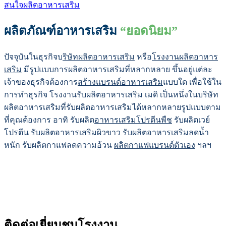
สนใจผลิตอาหารเสริม
ผลิตภัณฑ์อาหารเสริม
“ยอดนิยม”
ปัจจุบันในธุรกิจบ
ริษัทผลิตอาหารเสริม
หรือ
โรงงานผลิตอาหาร
เสริม
มีรูปแบบการผลิตอาหารเสริมที่หลากหลาย ขึ้นอยู่แต่ละ
เจ้าของธุรกิจต้องการ
สร้างแบรนด์อาหารเสริม
แบบใด เพื่อใช้ใน
การทำธุรกิจ โรงงานรับผลิตอาหารเสริม เมดิ เป็นหนึ่งในบริษัท
ผลิตอาหารเสริมที่รับผลิตอาหารเสริมได้หลากหลายรูปแบบตาม
ที่คุณต้องการ อาทิ รับผลิต
อาหารเสริมโปรตีนพืช
รับผลิตเวย์
โปรตีน รับผลิตอาหารเสริมผิวขาว รับผลิตอาหารเสริมลดน้ำ
หนัก รับผลิตกาแฟลดความอ้วน
ผลิตกาแฟแบรนด์ตัวเอง
ฯลฯ
ติดต่อเยี่ยมชมโรงงาน