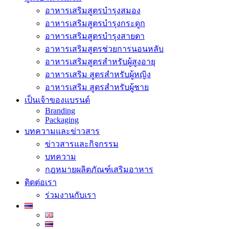
อาหารเสริมสูตรบำรุงสมอง
อาหารเสริมสูตรบำรุงกระดูก
อาหารเสริมสูตรบำรุงสายตา
อาหารเสริมสูตรช่วยการนอนหลับ
อาหารเสริมสูตรสำหรับผู้สูงอายุ
อาหารเสริม สูตรสำหรับผู้หญิง
อาหารเสริม สูตรสำหรับผู้ชาย
เป็นเจ้าของแบรนด์
Branding
Packaging
บทความและข่าวสาร
ข่าวสารและกิจกรรม
บทความ
กฎหมายผลิตภัณฑ์เสริมอาหาร
ติดต่อเรา
ร่วมงานกับเรา