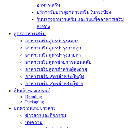
อาหารเสริม
บริการรับบรรจุอาหารเสริมในกระป๋อง
รับบรรจุอาหารเสริม และรับแพ็คอาหารเสริม
ลงซอง
สูตรอาหารเสริม
อาหารเสริมสูตรบำรุงสมอง
อาหารเสริมสูตรบำรุงกระดูก
อาหารเสริมสูตรบำรุงสายตา
อาหารเสริมสูตรช่วยการนอนหลับ
อาหารเสริมสูตรสำหรับผู้สูงอายุ
อาหารเสริม สูตรสำหรับผู้หญิง
อาหารเสริม สูตรสำหรับผู้ชาย
เป็นเจ้าของแบรนด์
Branding
Packaging
บทความและข่าวสาร
ข่าวสารและกิจกรรม
บทความ