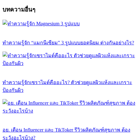
บทความอื่นๆ
ทำความรู้จัก “แมกนีเซียม” 3 รูปแบบยอดนิยม ต่างกันอย่างไร?
ทำความรู้จักเซราไมด์คืออะไร? ตัวช่วยดูแลผิวแห้งและเกราะ
ป้องกันผิว
อย. เตือน Influencer และ TikToker รีวิวผลิตภัณฑ์สุขภาพ ต้อง
ระวังอะไรบ้าง?