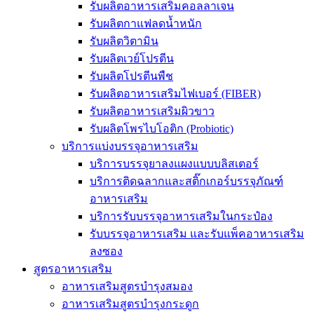
รับผลิตอาหารเสริมคอลลาเจน
รับผลิตกาแฟลดน้ำหนัก
รับผลิตวิตามิน
รับผลิตเวย์โปรตีน
รับผลิตโปรตีนพืช
รับผลิตอาหารเสริมไฟเบอร์ (FIBER)
รับผลิตอาหารเสริมผิวขาว
รับผลิตโพรไบโอติก (Probiotic)
บริการแบ่งบรรจุอาหารเสริม
บริการบรรจุยาลงแผงแบบบลิสเตอร์
บริการติดฉลากและสติ๊กเกอร์บรรจุภัณฑ์
อาหารเสริม
บริการรับบรรจุอาหารเสริมในกระป๋อง
รับบรรจุอาหารเสริม และรับแพ็คอาหารเสริม
ลงซอง
สูตรอาหารเสริม
อาหารเสริมสูตรบำรุงสมอง
อาหารเสริมสูตรบำรุงกระดูก