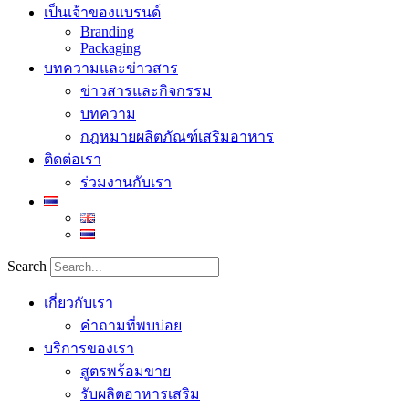
เป็นเจ้าของแบรนด์
Branding
Packaging
บทความและข่าวสาร
ข่าวสารและกิจกรรม
บทความ
กฎหมายผลิตภัณฑ์เสริมอาหาร
ติดต่อเรา
ร่วมงานกับเรา
Search
เกี่ยวกับเรา
คำถามที่พบบ่อย
บริการของเรา
สูตรพร้อมขาย
รับผลิตอาหารเสริม