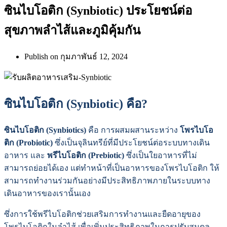
ซินไบโอติก (Synbiotic) ประโยชน์ต่อ
สุขภาพลำไส้และภูมิคุ้มกัน
Publish on
กุมภาพันธ์ 12, 2024
ซินไบโอติก (Synbiotic) คือ?
ซินไบโอติก (Synbiotics)
คือ การผสมผสานระหว่าง
โพรไบโอ
ติก (Probiotic)
ซึ่งเป็นจุลินทรีย์ที่มีประโยชน์ต่อระบบทางเดิน
อาหาร และ
พรีไบโอติก (Prebiotic)
ซึ่งเป็นใยอาหารที่ไม่
สามารถย่อยได้เอง แต่ทำหน้าที่เป็นอาหารของโพรไบโอติก ให้
สามารถทำงานร่วมกันอย่างมีประสิทธิภาพภายในระบบทาง
เดินอาหารของเรานั้นเอง
ซึ่งการใช้พรีไบโอติกช่วยเสริมการทำงานและยืดอายุของ
โพรไบโอติกในลำไส้ เพื่อเพิ่มประสิทธิภาพในการปรับสมดุล