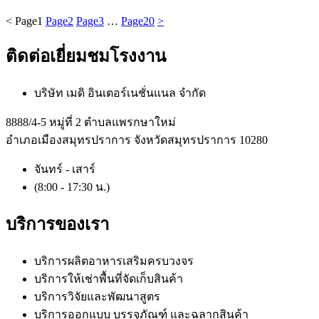
<
Page
1
Page
2
Page
3
…
Page
20
>
ติดต่อเยี่ยมชมโรงงาน
บริษัท เมดิ อินเตอร์เนชั่นแนล จำกัด
8888/4-5 หมู่ที่ 2 ตำบลแพรกษาใหม่
อำเภอเมืองสมุทรปราการ จังหวัดสมุทรปราการ 10280
จันทร์ - เสาร์
(8:00 - 17:30 น.)
บริการของเรา
บริการผลิตอาหารเสริมครบวงจร
บริการให้เช่าพื้นที่จัดเก็บสินค้า
บริการวิจัยและพัฒนาสูตร
บริการออกแบบ บรรจุภัณฑ์ และฉลากสินค้า