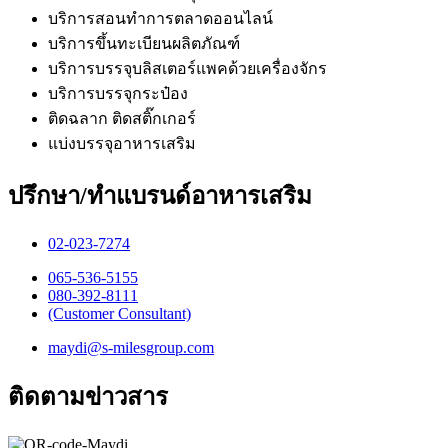
บริการสอนทำการตลาดออนไลน์
บริการขึ้นทะเบียนผลิตภัณฑ์
บริการบรรจุบลิสเตอร์แพคด้วยเครื่องจักร
บริการบรรจุกระป๋อง
ติดฉลาก ติดสติ๊กเกอร์
แบ่งบรรจุอาหารเสริม
ปรึกษา/ทำแบรนด์อาหารเสริม
02-023-7274​
065-536-5155
​080-392-8111
(Customer Consultant)​
maydi@s-milesgroup.com
ติดตามข่าวสาร