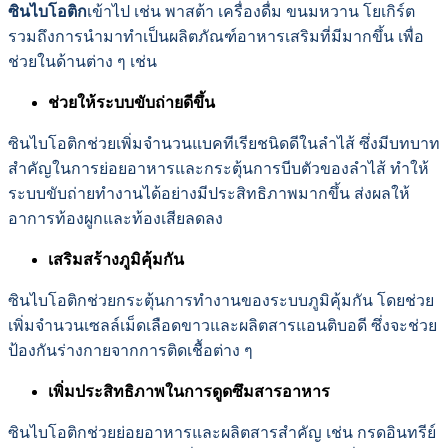
ซินไบโอติก
เข้าไป เช่น พาสต้า เครื่องดื่ม ขนมหวาน โยเกิร์ต
รวมถึงการนำมาทำเป็นผลิตภัณฑ์อาหารเสริมที่มีมากขึ้น เพื่อ
ช่วยในด้านต่าง ๆ เช่น
ช่วยให้ระบบขับถ่ายดีขึ้น
ซินไบโอติกช่วยเพิ่มจำนวนแบคทีเรียชนิดดีในลำไส้ ซึ่งมีบทบาท
สำคัญในการย่อยอาหารและกระตุ้นการบีบตัวของลำไส้ ทำให้
ระบบขับถ่ายทำงานได้อย่างมีประสิทธิภาพมากขึ้น ส่งผลให้
อาการท้องผูกและท้องเสียลดลง
เสริมสร้างภูมิคุ้มกัน
ซินไบโอติกช่วยกระตุ้นการทำงานของระบบภูมิคุ้มกัน โดยช่วย
เพิ่มจำนวนเซลล์เม็ดเลือดขาวและผลิตสารแอนติบอดี ซึ่งจะช่วย
ป้องกันร่างกายจากการติดเชื้อต่าง ๆ
เพิ่มประสิทธิภาพในการดูดซึมสารอาหาร
ซินไบโอติกช่วยย่อยอาหารและผลิตสารสำคัญ เช่น กรดอินทรีย์