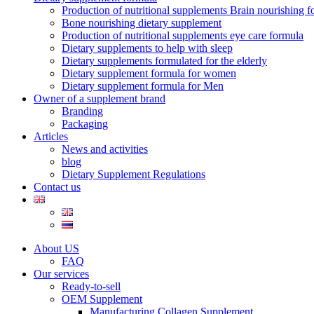
Production of nutritional supplements Brain nourishing 
Bone nourishing dietary supplement
Production of nutritional supplements eye care formula
Dietary supplements to help with sleep
Dietary supplements formulated for the elderly
Dietary supplement formula for women
Dietary supplement formula for Men
Owner of a supplement brand
Branding
Packaging
Articles
News and activities
blog
Dietary Supplement Regulations
Contact us
About US
FAQ
Our services
Ready-to-sell
OEM Supplement
Manufacturing Collagen Supplement