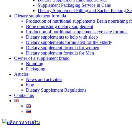
Supplement Packaging Service in Cans
Dietary Supplement Filling and Sachet Packing Se
Dietary supplement formula
Production of nutritional supplements Brain nourishing 
Bone nourishing dietary supplement
Production of nutritional supplements eye care formula
Dietary supplements to help with sleep
Dietary supplements formulated for the elderly
Dietary supplement formula for women
Dietary supplement formula for Men
Owner of a supplement brand
Branding
Packaging
Articles
News and activities
blog
Dietary Supplement Regulations
Contact us