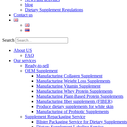
blog
Dietary Supplement Regulations
Contact us
Search
About US
FAQ
Our services
Ready-to-sell
OEM Supplement
Manufacturing Collagen Supplement
Manufacturing Weight Loss Supplements
Manufacturing Vitamin Supplement
Manufacturing Whey Protein Supplements
Manufacturing Plant-Based Protein Supplements
Manufacturing fiber supplements (FIBER)
Produce dietary supplements for white skin
Manufacturing of Probiotic Supplements
Supplement Repackaging Service
Blister Packaging Service for Dietary Supplements​
Dietary Supplement Labeling Service