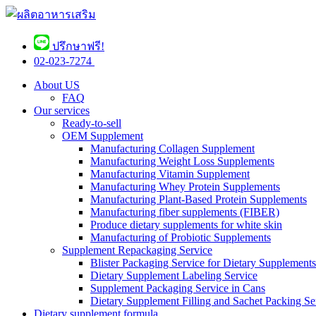
ปรึกษาฟรี!
02-023-7274 ​
About US
FAQ
Our services
Ready-to-sell
OEM Supplement
Manufacturing Collagen Supplement
Manufacturing Weight Loss Supplements
Manufacturing Vitamin Supplement
Manufacturing Whey Protein Supplements
Manufacturing Plant-Based Protein Supplements
Manufacturing fiber supplements (FIBER)
Produce dietary supplements for white skin
Manufacturing of Probiotic Supplements
Supplement Repackaging Service
Blister Packaging Service for Dietary Supplements​
Dietary Supplement Labeling Service
Supplement Packaging Service in Cans
Dietary Supplement Filling and Sachet Packing Se
Dietary supplement formula