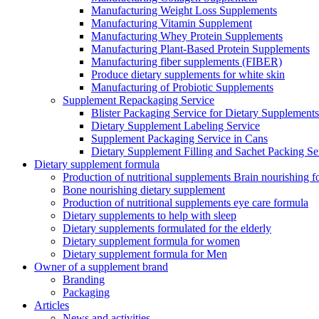
Manufacturing Weight Loss Supplements
Manufacturing Vitamin Supplement
Manufacturing Whey Protein Supplements
Manufacturing Plant-Based Protein Supplements
Manufacturing fiber supplements (FIBER)
Produce dietary supplements for white skin
Manufacturing of Probiotic Supplements
Supplement Repackaging Service
Blister Packaging Service for Dietary Supplements​
Dietary Supplement Labeling Service
Supplement Packaging Service in Cans
Dietary Supplement Filling and Sachet Packing Se
Dietary supplement formula
Production of nutritional supplements Brain nourishing 
Bone nourishing dietary supplement
Production of nutritional supplements eye care formula
Dietary supplements to help with sleep
Dietary supplements formulated for the elderly
Dietary supplement formula for women
Dietary supplement formula for Men
Owner of a supplement brand
Branding
Packaging
Articles
News and activities