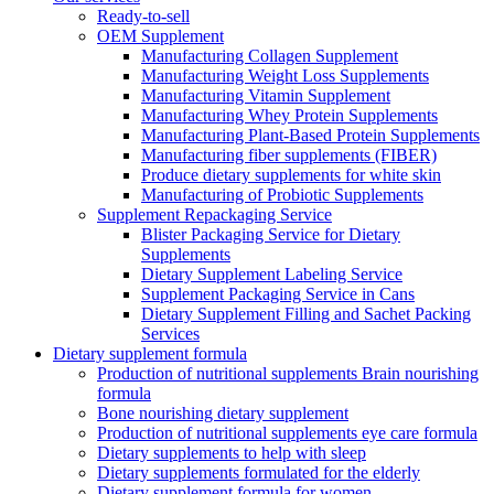
Ready-to-sell
OEM Supplement
Manufacturing Collagen Supplement
Manufacturing Weight Loss Supplements
Manufacturing Vitamin Supplement
Manufacturing Whey Protein Supplements
Manufacturing Plant-Based Protein Supplements
Manufacturing fiber supplements (FIBER)
Produce dietary supplements for white skin
Manufacturing of Probiotic Supplements
Supplement Repackaging Service
Blister Packaging Service for Dietary
Supplements​
Dietary Supplement Labeling Service
Supplement Packaging Service in Cans
Dietary Supplement Filling and Sachet Packing
Services
Dietary supplement formula
Production of nutritional supplements Brain nourishing
formula
Bone nourishing dietary supplement
Production of nutritional supplements eye care formula
Dietary supplements to help with sleep
Dietary supplements formulated for the elderly
Dietary supplement formula for women