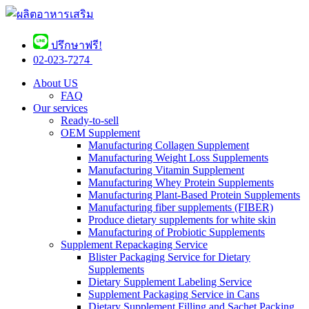
ปรึกษาฟรี!
02-023-7274 ​
About US
FAQ
Our services
Ready-to-sell
OEM Supplement
Manufacturing Collagen Supplement
Manufacturing Weight Loss Supplements
Manufacturing Vitamin Supplement
Manufacturing Whey Protein Supplements
Manufacturing Plant-Based Protein Supplements
Manufacturing fiber supplements (FIBER)
Produce dietary supplements for white skin
Manufacturing of Probiotic Supplements
Supplement Repackaging Service
Blister Packaging Service for Dietary
Supplements​
Dietary Supplement Labeling Service
Supplement Packaging Service in Cans
Dietary Supplement Filling and Sachet Packing