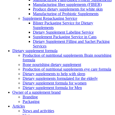
Manufacturing fiber supplements (FIBER)
Produce dietary supplements for white skin
Manufacturing of Probiotic Supplements
Supplement Repackaging Service
Blister Packaging Service for Dietary
Supplements​
Dietary Supplement Labeling Service
Supplement Packaging Service in Cans
Dietary Supplement Filling and Sachet Packing
Services
Dietary supplement formula
Production of nutritional supplements Brain nourishing
formula
Bone nourishing dietary supplement
Production of nutritional supplements eye care formula
Dietary supplements to help with sleep
Dietary supplements formulated for the elderly
Dietary supplement formula for women
Dietary supplement formula for Men
Owner of a supplement brand
Branding
Packaging
Articles
News and activities