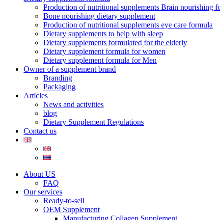
Production of nutritional supplements Brain nourishing 
Bone nourishing dietary supplement
Production of nutritional supplements eye care formula
Dietary supplements to help with sleep
Dietary supplements formulated for the elderly
Dietary supplement formula for women
Dietary supplement formula for Men
Owner of a supplement brand
Branding
Packaging
Articles
News and activities
blog
Dietary Supplement Regulations
Contact us
About US
FAQ
Our services
Ready-to-sell
OEM Supplement
Manufacturing Collagen Supplement