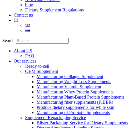
blog
Dietary Supplement Regulations
Contact us
Search
About US
FAQ
Our services
Ready-to-sell
OEM Supplement
Manufacturing Collagen Supplement
Manufacturing Weight Loss Supplements
Manufacturing Vitamin Supplement
Manufacturing Whey Protein Supplements
Manufacturing Plant-Based Protein Supplements
Manufacturing fiber supplements (FIBER)
Produce dietary supplements for white skin
Manufacturing of Probiotic Supplements
Supplement Repackaging Service
Blister Packaging Service for Dietary Supplements​
Dietary Supplement Labeling Service