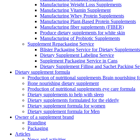
Manufacturing Weight Loss Supplements
Manufacturing Vitamin Supplement
Manufacturing Whey Protein Supplements
Manufacturing Plant-Based Protein Supplements
Manufacturing fiber supplements (FIBER)
Produce dietary supplements for white skin
Manufacturing of Probiotic Supplements
Supplement Repackaging Service
Blister Packaging Service for Dietary Supplements​
Dietary Supplement Labeling Service
Supplement Packaging Service in Cans
Dietary Supplement Filling and Sachet Packing Se
Dietary supplement formula
Production of nutritional supplements Brain nourishing 
Bone nourishing dietary supplement
Production of nutritional supplements eye care formula
Dietary supplements to help with sleep
Dietary supplements formulated for the elderly
Dietary supplement formula for women
Dietary supplement formula for Men
Owner of a supplement brand
Branding
Packaging
Articles
News and activities