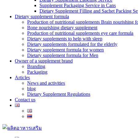
Supplement Packaging Service in Cans
Dietary Supplement Filling and Sachet Packing Se
Dietary supplement formula
Production of nutritional supplements Brain nourishing 
Bone nourishing dietary supplement
Production of nutritional supplements eye care formula
Dietary supplements to help with sleep
Dietary supplements formulated for the elderly
Dietary supplement formula for women
Dietary supplement formula for Men
Owner of a supplement brand
Branding
Packaging
Articles
News and activities
blog
Dietary Supplement Regulations
Contact us