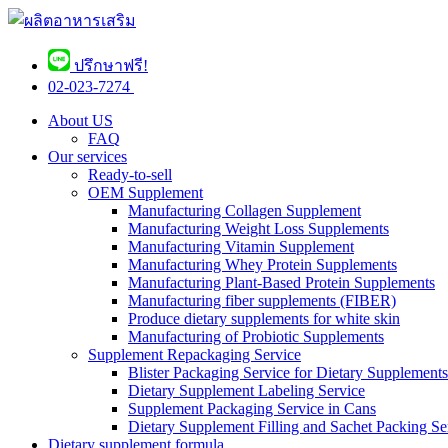
ปรึกษาฟรี!
02-023-7274 ​
About US
FAQ
Our services
Ready-to-sell
OEM Supplement
Manufacturing Collagen Supplement
Manufacturing Weight Loss Supplements
Manufacturing Vitamin Supplement
Manufacturing Whey Protein Supplements
Manufacturing Plant-Based Protein Supplements
Manufacturing fiber supplements (FIBER)
Produce dietary supplements for white skin
Manufacturing of Probiotic Supplements
Supplement Repackaging Service
Blister Packaging Service for Dietary Supplements​
Dietary Supplement Labeling Service
Supplement Packaging Service in Cans
Dietary Supplement Filling and Sachet Packing Se
Dietary supplement formula