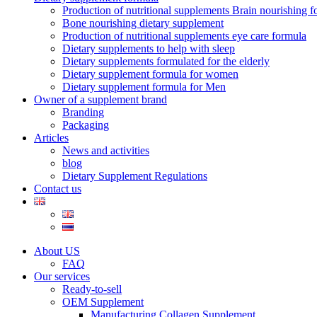
Production of nutritional supplements Brain nourishing 
Bone nourishing dietary supplement
Production of nutritional supplements eye care formula
Dietary supplements to help with sleep
Dietary supplements formulated for the elderly
Dietary supplement formula for women
Dietary supplement formula for Men
Owner of a supplement brand
Branding
Packaging
Articles
News and activities
blog
Dietary Supplement Regulations
Contact us
About US
FAQ
Our services
Ready-to-sell
OEM Supplement
Manufacturing Collagen Supplement