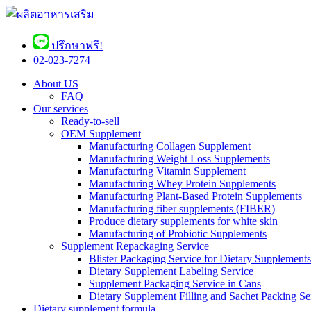
ปรึกษาฟรี!
02-023-7274 ​
About US
FAQ
Our services
Ready-to-sell
OEM Supplement
Manufacturing Collagen Supplement
Manufacturing Weight Loss Supplements
Manufacturing Vitamin Supplement
Manufacturing Whey Protein Supplements
Manufacturing Plant-Based Protein Supplements
Manufacturing fiber supplements (FIBER)
Produce dietary supplements for white skin
Manufacturing of Probiotic Supplements
Supplement Repackaging Service
Blister Packaging Service for Dietary Supplements​
Dietary Supplement Labeling Service
Supplement Packaging Service in Cans
Dietary Supplement Filling and Sachet Packing Se
Dietary supplement formula