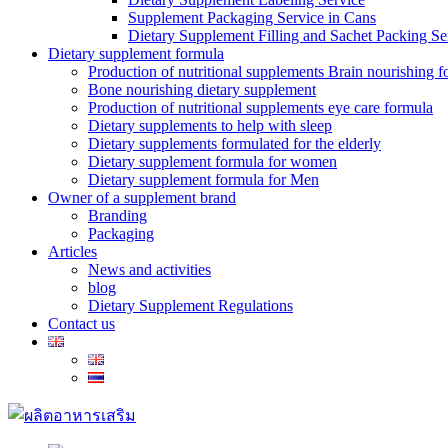
Supplement Packaging Service in Cans
Dietary Supplement Filling and Sachet Packing Se
Dietary supplement formula
Production of nutritional supplements Brain nourishing 
Bone nourishing dietary supplement
Production of nutritional supplements eye care formula
Dietary supplements to help with sleep
Dietary supplements formulated for the elderly
Dietary supplement formula for women
Dietary supplement formula for Men
Owner of a supplement brand
Branding
Packaging
Articles
News and activities
blog
Dietary Supplement Regulations
Contact us