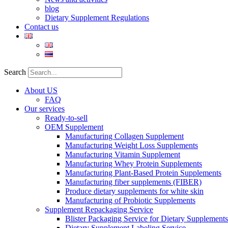
blog
Dietary Supplement Regulations
Contact us
Search
About US
FAQ
Our services
Ready-to-sell
OEM Supplement
Manufacturing Collagen Supplement
Manufacturing Weight Loss Supplements
Manufacturing Vitamin Supplement
Manufacturing Whey Protein Supplements
Manufacturing Plant-Based Protein Supplements
Manufacturing fiber supplements (FIBER)
Produce dietary supplements for white skin
Manufacturing of Probiotic Supplements
Supplement Repackaging Service
Blister Packaging Service for Dietary Supplements​
Dietary Supplement Labeling Service