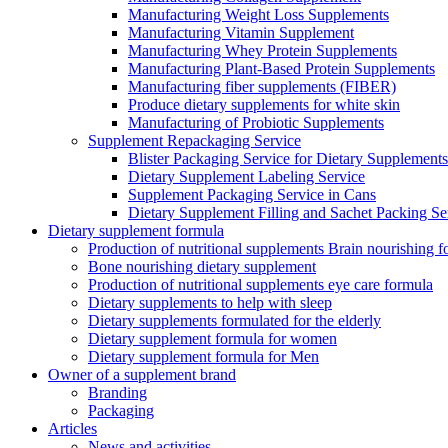
Manufacturing Weight Loss Supplements
Manufacturing Vitamin Supplement
Manufacturing Whey Protein Supplements
Manufacturing Plant-Based Protein Supplements
Manufacturing fiber supplements (FIBER)
Produce dietary supplements for white skin
Manufacturing of Probiotic Supplements
Supplement Repackaging Service
Blister Packaging Service for Dietary Supplements​
Dietary Supplement Labeling Service
Supplement Packaging Service in Cans
Dietary Supplement Filling and Sachet Packing Se
Dietary supplement formula
Production of nutritional supplements Brain nourishing 
Bone nourishing dietary supplement
Production of nutritional supplements eye care formula
Dietary supplements to help with sleep
Dietary supplements formulated for the elderly
Dietary supplement formula for women
Dietary supplement formula for Men
Owner of a supplement brand
Branding
Packaging
Articles
News and activities