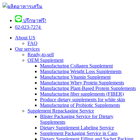
ปรึกษาฟรี!
02-023-7274 ​
About US
FAQ
Our services
Ready-to-sell
OEM Supplement
Manufacturing Collagen Supplement
Manufacturing Weight Loss Supplements
Manufacturing Vitamin Supplement
Manufacturing Whey Protein Supplements
Manufacturing Plant-Based Protein Supplements
Manufacturing fiber supplements (FIBER)
Produce dietary supplements for white skin
Manufacturing of Probiotic Supplements
Supplement Repackaging Service
Blister Packaging Service for Dietary
Supplements​
Dietary Supplement Labeling Service
Supplement Packaging Service in Cans
Dietary Supplement Filling and Sachet Packing