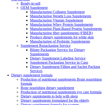
Ready-to-sell
OEM Supplement
Manufacturing Collagen Supplement
Manufacturing Weight Loss Supplements
Manufacturing Vitamin Supplement
Manufacturing Whey Protein Supplements
Manufacturing Plant-Based Protein Supplements
Manufacturing fiber supplements (FIBER)
Produce dietary supplements for white skin
Manufacturing of Probiotic Supplements
Supplement Repackaging Service
Blister Packaging Service for Dietary
Supplements​
Dietary Supplement Labeling Service
Supplement Packaging Service in Cans
Dietary Supplement Filling and Sachet Packing
Services
Dietary supplement formula
Production of nutritional supplements Brain nourishing
formula
Bone nourishing dietary supplement
Production of nutritional supplements eye care formula
Dietary supplements to help with sleep
Dietary supplements formulated for the elderly
Dietary supplement formula for women