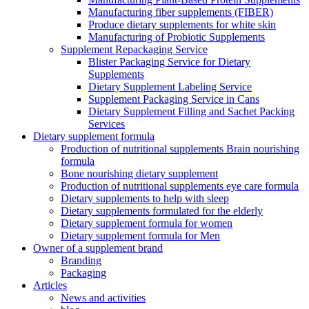
Manufacturing fiber supplements (FIBER)
Produce dietary supplements for white skin
Manufacturing of Probiotic Supplements
Supplement Repackaging Service
Blister Packaging Service for Dietary
Supplements​
Dietary Supplement Labeling Service
Supplement Packaging Service in Cans
Dietary Supplement Filling and Sachet Packing
Services
Dietary supplement formula
Production of nutritional supplements Brain nourishing
formula
Bone nourishing dietary supplement
Production of nutritional supplements eye care formula
Dietary supplements to help with sleep
Dietary supplements formulated for the elderly
Dietary supplement formula for women
Dietary supplement formula for Men
Owner of a supplement brand
Branding
Packaging
Articles
News and activities