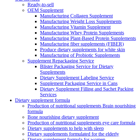
Ready-to-sell
OEM Supplement
Manufacturing Collagen Supplement
Manufacturing Weight Loss Supplements
Manufacturing Vitamin Supplement
Manufacturing Whey Protein Supplements
Manufacturing Plant-Based Protein Supplements
Manufacturing fiber supplements (FIBER)
Produce dietary supplements for white skin
Manufacturing of Probiotic Supplements
Supplement Repackaging Service
Blister Packaging Service for Dietary
Supplements​
Dietary Supplement Labeling Service
Supplement Packaging Service in Cans
Dietary Supplement Filling and Sachet Packing
Services
Dietary supplement formula
Production of nutritional supplements Brain nourishing
formula
Bone nourishing dietary supplement
Production of nutritional supplements eye care formula
Dietary supplements to help with sleep
Dietary supplements formulated for the elderly
Dietary supplement formula for women