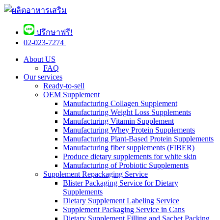
ปรึกษาฟรี!
02-023-7274 ​
About US
FAQ
Our services
Ready-to-sell
OEM Supplement
Manufacturing Collagen Supplement
Manufacturing Weight Loss Supplements
Manufacturing Vitamin Supplement
Manufacturing Whey Protein Supplements
Manufacturing Plant-Based Protein Supplements
Manufacturing fiber supplements (FIBER)
Produce dietary supplements for white skin
Manufacturing of Probiotic Supplements
Supplement Repackaging Service
Blister Packaging Service for Dietary
Supplements​
Dietary Supplement Labeling Service
Supplement Packaging Service in Cans
Dietary Supplement Filling and Sachet Packing