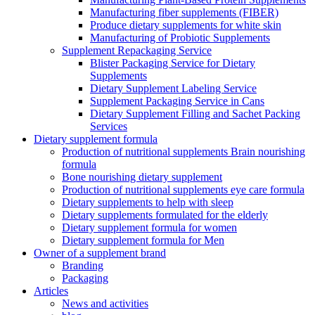
Manufacturing fiber supplements (FIBER)
Produce dietary supplements for white skin
Manufacturing of Probiotic Supplements
Supplement Repackaging Service
Blister Packaging Service for Dietary
Supplements​
Dietary Supplement Labeling Service
Supplement Packaging Service in Cans
Dietary Supplement Filling and Sachet Packing
Services
Dietary supplement formula
Production of nutritional supplements Brain nourishing
formula
Bone nourishing dietary supplement
Production of nutritional supplements eye care formula
Dietary supplements to help with sleep
Dietary supplements formulated for the elderly
Dietary supplement formula for women
Dietary supplement formula for Men
Owner of a supplement brand
Branding
Packaging
Articles
News and activities