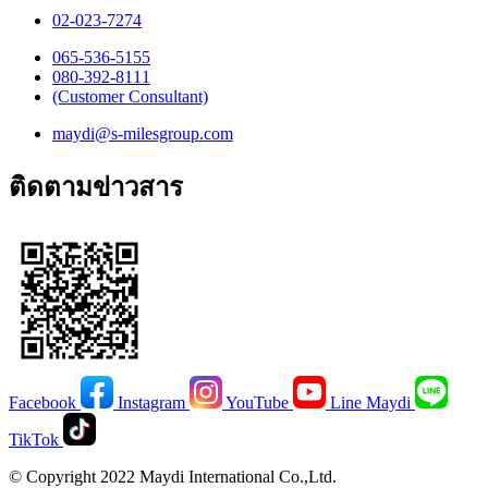
02-023-7274​
065-536-5155
​080-392-8111
(Customer Consultant)​
maydi@s-milesgroup.com
ติดตามข่าวสาร
Facebook
Instagram
YouTube
Line Maydi
TikTok
© Copyright 2022 Maydi International Co.,Ltd.