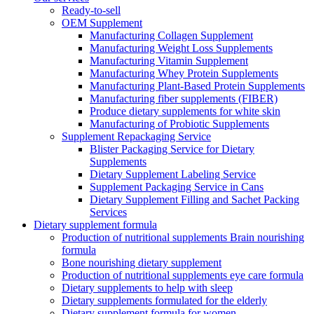
Ready-to-sell
OEM Supplement
Manufacturing Collagen Supplement
Manufacturing Weight Loss Supplements
Manufacturing Vitamin Supplement
Manufacturing Whey Protein Supplements
Manufacturing Plant-Based Protein Supplements
Manufacturing fiber supplements (FIBER)
Produce dietary supplements for white skin
Manufacturing of Probiotic Supplements
Supplement Repackaging Service
Blister Packaging Service for Dietary
Supplements​
Dietary Supplement Labeling Service
Supplement Packaging Service in Cans
Dietary Supplement Filling and Sachet Packing
Services
Dietary supplement formula
Production of nutritional supplements Brain nourishing
formula
Bone nourishing dietary supplement
Production of nutritional supplements eye care formula
Dietary supplements to help with sleep
Dietary supplements formulated for the elderly
Dietary supplement formula for women