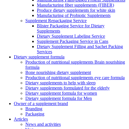
Manufacturing fiber supplements (FIBER)
Produce dietary supplements for white skin
Manufacturing of Probiotic Supplements
Supplement Repackaging Service
Blister Packaging Service for Dietary
Supplements​
Dietary Supplement Labeling Service
Supplement Packaging Service in Cans
Dietary Supplement Filling and Sachet Packing
Services
Dietary supplement formula
Production of nutritional supplements Brain nourishing
formula
Bone nourishing dietary supplement
Production of nutritional supplements eye care formula
Dietary supplements to help with sleep
Dietary supplements formulated for the elderly
Dietary supplement formula for women
Dietary supplement formula for Men
Owner of a supplement brand
Branding
Packaging
Articles
News and activities