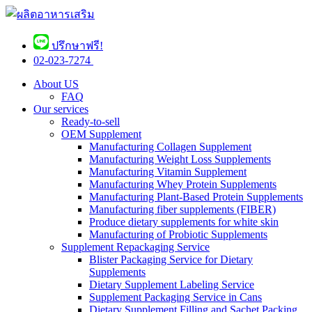
ปรึกษาฟรี!
02-023-7274 ​
About US
FAQ
Our services
Ready-to-sell
OEM Supplement
Manufacturing Collagen Supplement
Manufacturing Weight Loss Supplements
Manufacturing Vitamin Supplement
Manufacturing Whey Protein Supplements
Manufacturing Plant-Based Protein Supplements
Manufacturing fiber supplements (FIBER)
Produce dietary supplements for white skin
Manufacturing of Probiotic Supplements
Supplement Repackaging Service
Blister Packaging Service for Dietary
Supplements​
Dietary Supplement Labeling Service
Supplement Packaging Service in Cans
Dietary Supplement Filling and Sachet Packing