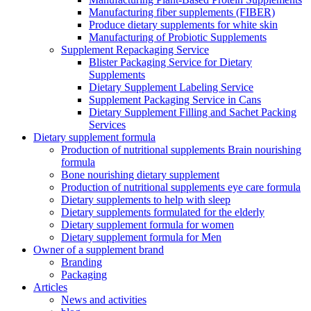
Manufacturing fiber supplements (FIBER)
Produce dietary supplements for white skin
Manufacturing of Probiotic Supplements
Supplement Repackaging Service
Blister Packaging Service for Dietary
Supplements​
Dietary Supplement Labeling Service
Supplement Packaging Service in Cans
Dietary Supplement Filling and Sachet Packing
Services
Dietary supplement formula
Production of nutritional supplements Brain nourishing
formula
Bone nourishing dietary supplement
Production of nutritional supplements eye care formula
Dietary supplements to help with sleep
Dietary supplements formulated for the elderly
Dietary supplement formula for women
Dietary supplement formula for Men
Owner of a supplement brand
Branding
Packaging
Articles
News and activities