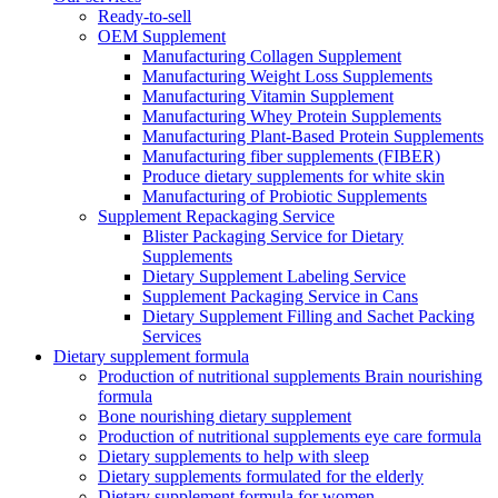
Ready-to-sell
OEM Supplement
Manufacturing Collagen Supplement
Manufacturing Weight Loss Supplements
Manufacturing Vitamin Supplement
Manufacturing Whey Protein Supplements
Manufacturing Plant-Based Protein Supplements
Manufacturing fiber supplements (FIBER)
Produce dietary supplements for white skin
Manufacturing of Probiotic Supplements
Supplement Repackaging Service
Blister Packaging Service for Dietary
Supplements​
Dietary Supplement Labeling Service
Supplement Packaging Service in Cans
Dietary Supplement Filling and Sachet Packing
Services
Dietary supplement formula
Production of nutritional supplements Brain nourishing
formula
Bone nourishing dietary supplement
Production of nutritional supplements eye care formula
Dietary supplements to help with sleep
Dietary supplements formulated for the elderly
Dietary supplement formula for women