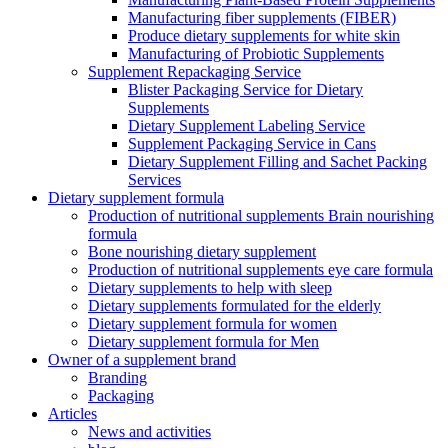
Manufacturing fiber supplements (FIBER)
Produce dietary supplements for white skin
Manufacturing of Probiotic Supplements
Supplement Repackaging Service
Blister Packaging Service for Dietary
Supplements​
Dietary Supplement Labeling Service
Supplement Packaging Service in Cans
Dietary Supplement Filling and Sachet Packing
Services
Dietary supplement formula
Production of nutritional supplements Brain nourishing
formula
Bone nourishing dietary supplement
Production of nutritional supplements eye care formula
Dietary supplements to help with sleep
Dietary supplements formulated for the elderly
Dietary supplement formula for women
Dietary supplement formula for Men
Owner of a supplement brand
Branding
Packaging
Articles
News and activities