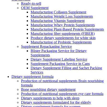
Ready-to-sell
OEM Supplement
Manufacturing Collagen Supplement
Manufacturing Weight Loss Supplements
Manufacturing Vitamin Supplement
Manufacturing Whey Protein Supplements
Manufacturing Plant-Based Protein Supplements
Manufacturing fiber supplements (FIBER)
Produce dietary supplements for white skin
Manufacturing of Probiotic Supplements
Supplement Repackaging Service
Blister Packaging Service for Dietary
Supplements​
Dietary Supplement Labeling Service
Supplement Packaging Service in Cans
Dietary Supplement Filling and Sachet Packing
Services
Dietary supplement formula
Production of nutritional supplements Brain nourishing
formula
Bone nourishing dietary supplement
Production of nutritional supplements eye care formula
Dietary supplements to help with sleep
Dietary supplements formulated for the elderly
Dietary supplement formula for women