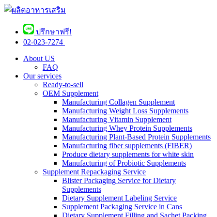
ปรึกษาฟรี!
02-023-7274 ​
About US
FAQ
Our services
Ready-to-sell
OEM Supplement
Manufacturing Collagen Supplement
Manufacturing Weight Loss Supplements
Manufacturing Vitamin Supplement
Manufacturing Whey Protein Supplements
Manufacturing Plant-Based Protein Supplements
Manufacturing fiber supplements (FIBER)
Produce dietary supplements for white skin
Manufacturing of Probiotic Supplements
Supplement Repackaging Service
Blister Packaging Service for Dietary
Supplements​
Dietary Supplement Labeling Service
Supplement Packaging Service in Cans
Dietary Supplement Filling and Sachet Packing