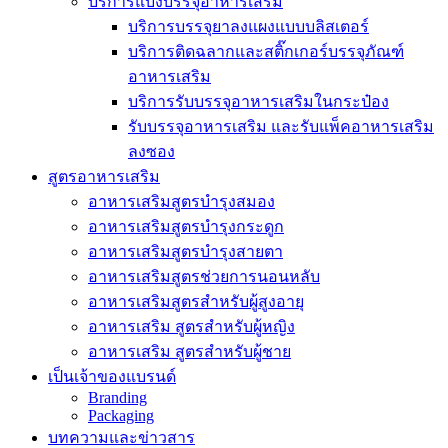
บริการแบ่งบรรจุอาหารเสริม
บริการบรรจุยาลงแผงแบบบลิสเตอร์
บริการติดฉลากและสติ๊กเกอร์บรรจุภัณฑ์
อาหารเสริม
บริการรับบรรจุอาหารเสริมในกระป๋อง
รับบรรจุอาหารเสริม และรับแพ็คอาหารเสริม
ลงซอง
สูตรอาหารเสริม
อาหารเสริมสูตรบำรุงสมอง
อาหารเสริมสูตรบำรุงกระดูก
อาหารเสริมสูตรบำรุงสายตา
อาหารเสริมสูตรช่วยการนอนหลับ
อาหารเสริมสูตรสำหรับผู้สูงอายุ
อาหารเสริม สูตรสำหรับผู้หญิง
อาหารเสริม สูตรสำหรับผู้ชาย
เป็นเจ้าของแบรนด์
Branding
Packaging
บทความและข่าวสาร