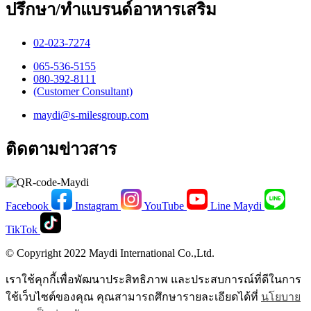
ปรึกษา/ทำแบรนด์อาหารเสริม
02-023-7274​
065-536-5155
​080-392-8111
(Customer Consultant)​
maydi@s-milesgroup.com
ติดตามข่าวสาร
Facebook
Instagram
YouTube
Line Maydi
TikTok
© Copyright 2022 Maydi International Co.,Ltd.
เราใช้คุกกี้เพื่อพัฒนาประสิทธิภาพ และประสบการณ์ที่ดีในการ
ใช้เว็บไซต์ของคุณ คุณสามารถศึกษารายละเอียดได้ที่
นโยบาย