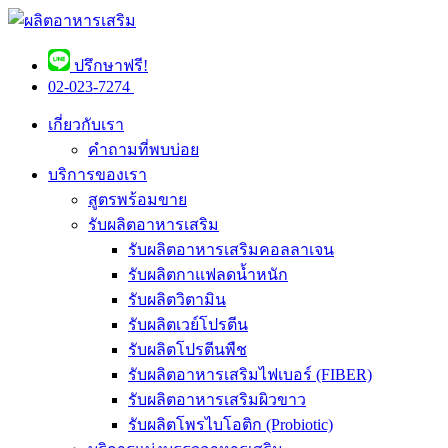
ปรึกษาฟรี!
02-023-7274 ​
เกี่ยวกับเรา
คำถามที่พบบ่อย
บริการของเรา
สูตรพร้อมขาย
รับผลิตอาหารเสริม
รับผลิตอาหารเสริมคอลลาเจน
รับผลิตกาแฟลดน้ำหนัก
รับผลิตวิตามิน
รับผลิตเวย์โปรตีน
รับผลิตโปรตีนพืช
รับผลิตอาหารเสริมไฟเบอร์ (FIBER)
รับผลิตอาหารเสริมผิวขาว
รับผลิตโพรไบโอติก (Probiotic)