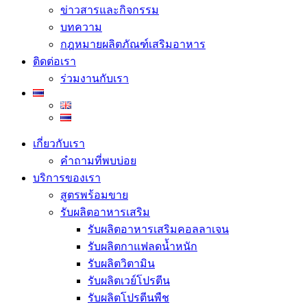
ข่าวสารและกิจกรรม
บทความ
กฎหมายผลิตภัณฑ์เสริมอาหาร
ติดต่อเรา
ร่วมงานกับเรา
เกี่ยวกับเรา
คำถามที่พบบ่อย
บริการของเรา
สูตรพร้อมขาย
รับผลิตอาหารเสริม
รับผลิตอาหารเสริมคอลลาเจน
รับผลิตกาแฟลดน้ำหนัก
รับผลิตวิตามิน
รับผลิตเวย์โปรตีน
รับผลิตโปรตีนพืช