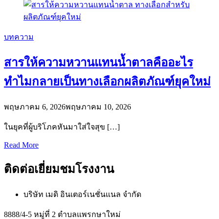
บทความ
สารให้ความหวานแทนน้ำตาลคืออะไร
ทำไมกลายเป็นทางเลือกผลิตภัณฑ์ยุคใหม่
พฤษภาคม 6, 2026
พฤษภาคม 10, 2026
ในยุคที่ผู้บริโภคหันมาใส่ใจสุข […]
Read More
ติดต่อเยี่ยมชมโรงงาน
บริษัท เมดิ อินเตอร์เนชั่นแนล จำกัด
8888/4-5 หมู่ที่ 2 ตำบลแพรกษาใหม่