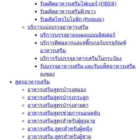
รับผลิตอาหารเสริมไฟเบอร์ (FIBER)
รับผลิตอาหารเสริมผิวขาว
รับผลิตโพรไบโอติก (Probiotic)
บริการแบ่งบรรจุอาหารเสริม
บริการบรรจุยาลงแผงแบบบลิสเตอร์
บริการติดฉลากและสติ๊กเกอร์บรรจุภัณฑ์
อาหารเสริม
บริการรับบรรจุอาหารเสริมในกระป๋อง
รับบรรจุอาหารเสริม และรับแพ็คอาหารเสริม
ลงซอง
สูตรอาหารเสริม
อาหารเสริมสูตรบำรุงสมอง
อาหารเสริมสูตรบำรุงกระดูก
อาหารเสริมสูตรบำรุงสายตา
อาหารเสริมสูตรช่วยการนอนหลับ
อาหารเสริมสูตรสำหรับผู้สูงอายุ
อาหารเสริม สูตรสำหรับผู้หญิง
อาหารเสริม สูตรสำหรับผู้ชาย