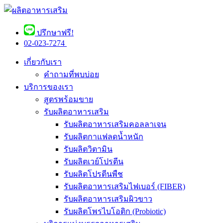
ปรึกษาฟรี!
02-023-7274 ​
เกี่ยวกับเรา
คำถามที่พบบ่อย
บริการของเรา
สูตรพร้อมขาย
รับผลิตอาหารเสริม
รับผลิตอาหารเสริมคอลลาเจน
รับผลิตกาแฟลดน้ำหนัก
รับผลิตวิตามิน
รับผลิตเวย์โปรตีน
รับผลิตโปรตีนพืช
รับผลิตอาหารเสริมไฟเบอร์ (FIBER)
รับผลิตอาหารเสริมผิวขาว
รับผลิตโพรไบโอติก (Probiotic)