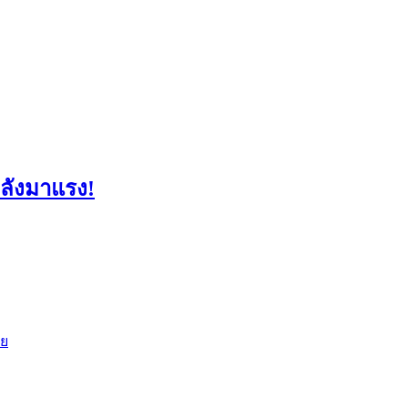
ำลังมาแรง!