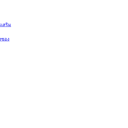
เสริม
ลงซอง