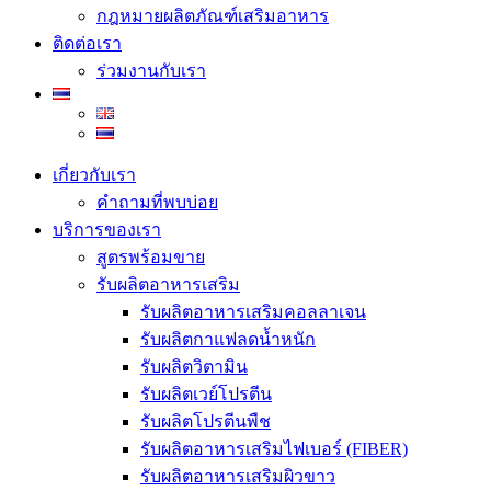
กฎหมายผลิตภัณฑ์เสริมอาหาร
ติดต่อเรา
ร่วมงานกับเรา
เกี่ยวกับเรา
คำถามที่พบบ่อย
บริการของเรา
สูตรพร้อมขาย
รับผลิตอาหารเสริม
รับผลิตอาหารเสริมคอลลาเจน
รับผลิตกาแฟลดน้ำหนัก
รับผลิตวิตามิน
รับผลิตเวย์โปรตีน
รับผลิตโปรตีนพืช
รับผลิตอาหารเสริมไฟเบอร์ (FIBER)
รับผลิตอาหารเสริมผิวขาว