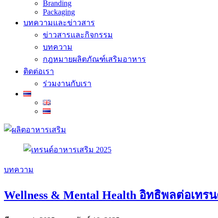
Branding
Packaging
บทความและข่าวสาร
ข่าวสารและกิจกรรม
บทความ
กฎหมายผลิตภัณฑ์เสริมอาหาร
ติดต่อเรา
ร่วมงานกับเรา
บทความ
Wellness & Mental Health อิทธิพลต่อเทรน