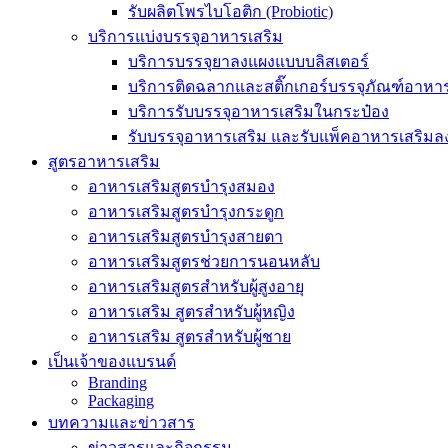
รับผลิตโพรไบโอติก (Probiotic)
บริการแบ่งบรรจุอาหารเสริม
บริการบรรจุยาลงแผงแบบบลิสเตอร์
บริการติดฉลากและสติ๊กเกอร์บรรจุภัณฑ์อาหาร
บริการรับบรรจุอาหารเสริมในกระป๋อง
รับบรรจุอาหารเสริม และรับแพ็คอาหารเสริม
สูตรอาหารเสริม
อาหารเสริมสูตรบำรุงสมอง
อาหารเสริมสูตรบำรุงกระดูก
อาหารเสริมสูตรบำรุงสายตา
อาหารเสริมสูตรช่วยการนอนหลับ
อาหารเสริมสูตรสำหรับผู้สูงอายุ
อาหารเสริม สูตรสำหรับผู้หญิง
อาหารเสริม สูตรสำหรับผู้ชาย
เป็นเจ้าของแบรนด์
Branding
Packaging
บทความและข่าวสาร
ข่าวสารและกิจกรรม