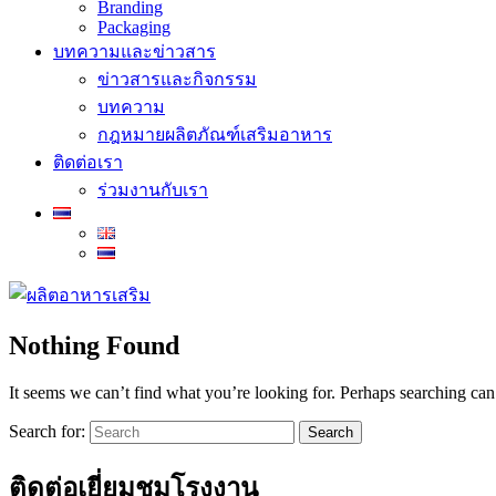
Branding
Packaging
บทความและข่าวสาร
ข่าวสารและกิจกรรม
บทความ
กฎหมายผลิตภัณฑ์เสริมอาหาร
ติดต่อเรา
ร่วมงานกับเรา
Nothing Found
It seems we can’t find what you’re looking for. Perhaps searching can
Search for:
ติดต่อเยี่ยมชมโรงงาน