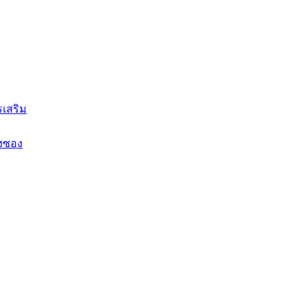
เสริม
ลงซอง