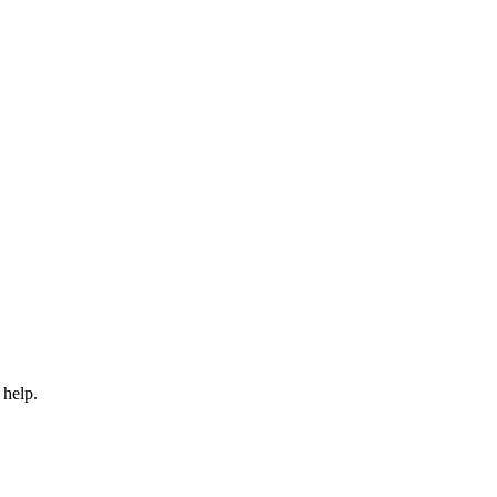
 help.