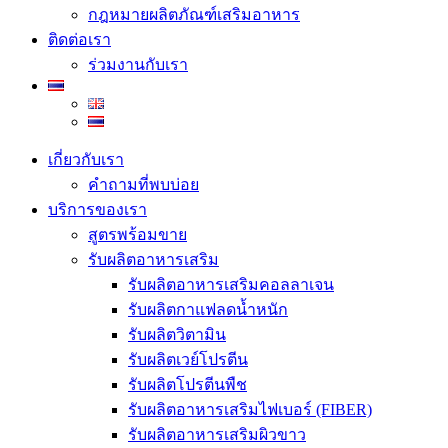
กฎหมายผลิตภัณฑ์เสริมอาหาร
ติดต่อเรา
ร่วมงานกับเรา
เกี่ยวกับเรา
คำถามที่พบบ่อย
บริการของเรา
สูตรพร้อมขาย
รับผลิตอาหารเสริม
รับผลิตอาหารเสริมคอลลาเจน
รับผลิตกาแฟลดน้ำหนัก
รับผลิตวิตามิน
รับผลิตเวย์โปรตีน
รับผลิตโปรตีนพืช
รับผลิตอาหารเสริมไฟเบอร์ (FIBER)
รับผลิตอาหารเสริมผิวขาว