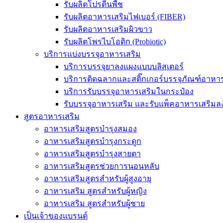
รับผลิตโปรตีนพืช
รับผลิตอาหารเสริมไฟเบอร์ (FIBER)
รับผลิตอาหารเสริมผิวขาว
รับผลิตโพรไบโอติก (Probiotic)
บริการแบ่งบรรจุอาหารเสริม
บริการบรรจุยาลงแผงแบบบลิสเตอร์
บริการติดฉลากและสติ๊กเกอร์บรรจุภัณฑ์อาหาร
บริการรับบรรจุอาหารเสริมในกระป๋อง
รับบรรจุอาหารเสริม และรับแพ็คอาหารเสริม
สูตรอาหารเสริม
อาหารเสริมสูตรบำรุงสมอง
อาหารเสริมสูตรบำรุงกระดูก
อาหารเสริมสูตรบำรุงสายตา
อาหารเสริมสูตรช่วยการนอนหลับ
อาหารเสริมสูตรสำหรับผู้สูงอายุ
อาหารเสริม สูตรสำหรับผู้หญิง
อาหารเสริม สูตรสำหรับผู้ชาย
เป็นเจ้าของแบรนด์