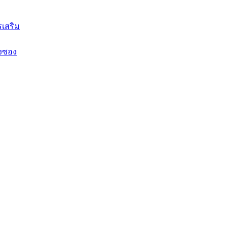
เสริม
ลงซอง