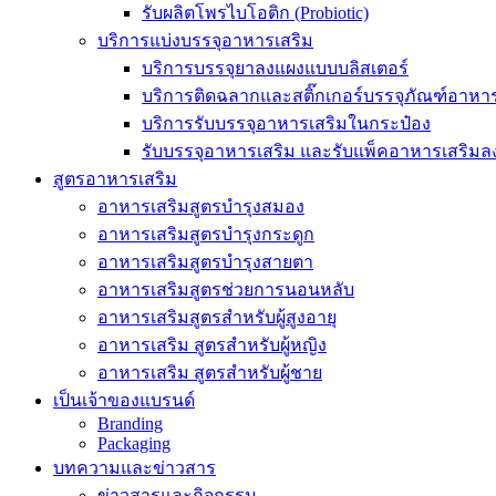
รับผลิตโพรไบโอติก (Probiotic)
บริการแบ่งบรรจุอาหารเสริม
บริการบรรจุยาลงแผงแบบบลิสเตอร์
บริการติดฉลากและสติ๊กเกอร์บรรจุภัณฑ์อาหาร
บริการรับบรรจุอาหารเสริมในกระป๋อง
รับบรรจุอาหารเสริม และรับแพ็คอาหารเสริม
สูตรอาหารเสริม
อาหารเสริมสูตรบำรุงสมอง
อาหารเสริมสูตรบำรุงกระดูก
อาหารเสริมสูตรบำรุงสายตา
อาหารเสริมสูตรช่วยการนอนหลับ
อาหารเสริมสูตรสำหรับผู้สูงอายุ
อาหารเสริม สูตรสำหรับผู้หญิง
อาหารเสริม สูตรสำหรับผู้ชาย
เป็นเจ้าของแบรนด์
Branding
Packaging
บทความและข่าวสาร
ข่าวสารและกิจกรรม