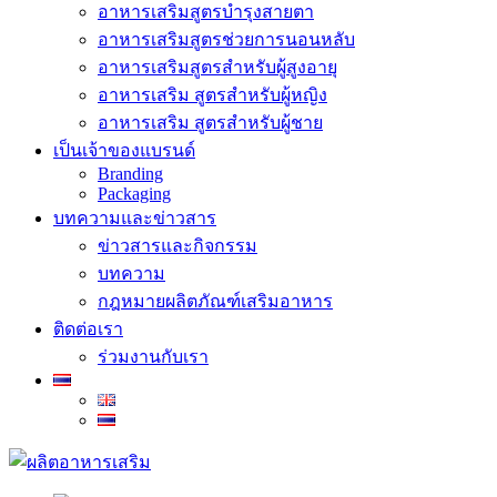
อาหารเสริมสูตรบำรุงสายตา
อาหารเสริมสูตรช่วยการนอนหลับ
อาหารเสริมสูตรสำหรับผู้สูงอายุ
อาหารเสริม สูตรสำหรับผู้หญิง
อาหารเสริม สูตรสำหรับผู้ชาย
เป็นเจ้าของแบรนด์
Branding
Packaging
บทความและข่าวสาร
ข่าวสารและกิจกรรม
บทความ
กฎหมายผลิตภัณฑ์เสริมอาหาร
ติดต่อเรา
ร่วมงานกับเรา