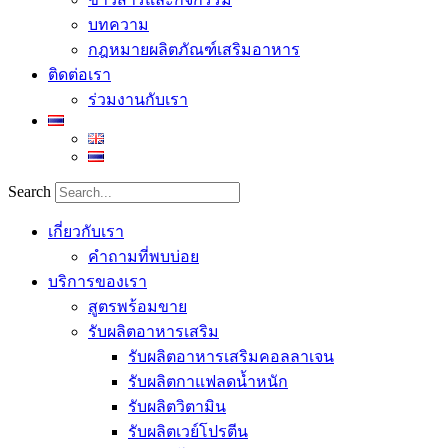
บทความ
กฎหมายผลิตภัณฑ์เสริมอาหาร
ติดต่อเรา
ร่วมงานกับเรา
Search
เกี่ยวกับเรา
คำถามที่พบบ่อย
บริการของเรา
สูตรพร้อมขาย
รับผลิตอาหารเสริม
รับผลิตอาหารเสริมคอลลาเจน
รับผลิตกาแฟลดน้ำหนัก
รับผลิตวิตามิน
รับผลิตเวย์โปรตีน