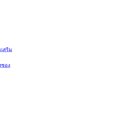
เสริม
ลงซอง