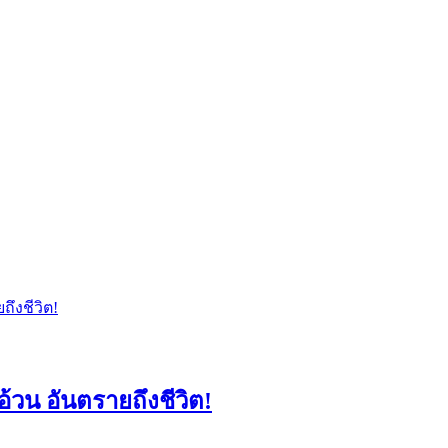
วน อันตรายถึงชีวิต!