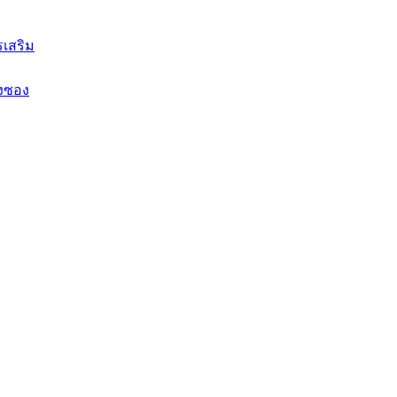
เสริม
ลงซอง