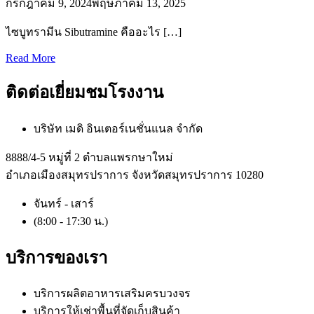
กรกฎาคม 9, 2024
พฤษภาคม 13, 2025
ร้าย
ใน
ไซบูทรามีน Sibutramine คืออะไร […]
อาหาร
Read More
เสริม
ลด
ติดต่อเยี่ยมชมโรงงาน
ความ
อ้วน
บริษัท เมดิ อินเตอร์เนชั่นแนล จำกัด
อันตราย
ถึง
8888/4-5 หมู่ที่ 2 ตำบลแพรกษาใหม่
ชีวิต!
อำเภอเมืองสมุทรปราการ จังหวัดสมุทรปราการ 10280
จันทร์ - เสาร์
(8:00 - 17:30 น.)
บริการของเรา
บริการผลิตอาหารเสริมครบวงจร
บริการให้เช่าพื้นที่จัดเก็บสินค้า