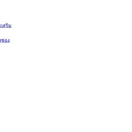
เสริม
ลงซอง