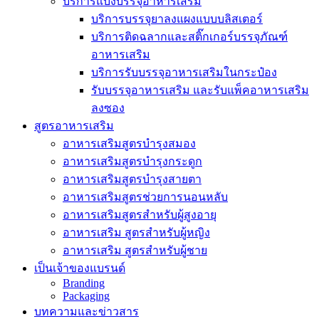
บริการแบ่งบรรจุอาหารเสริม
บริการบรรจุยาลงแผงแบบบลิสเตอร์
บริการติดฉลากและสติ๊กเกอร์บรรจุภัณฑ์
อาหารเสริม
บริการรับบรรจุอาหารเสริมในกระป๋อง
รับบรรจุอาหารเสริม และรับแพ็คอาหารเสริม
ลงซอง
สูตรอาหารเสริม
อาหารเสริมสูตรบำรุงสมอง
อาหารเสริมสูตรบำรุงกระดูก
อาหารเสริมสูตรบำรุงสายตา
อาหารเสริมสูตรช่วยการนอนหลับ
อาหารเสริมสูตรสำหรับผู้สูงอายุ
อาหารเสริม สูตรสำหรับผู้หญิง
อาหารเสริม สูตรสำหรับผู้ชาย
เป็นเจ้าของแบรนด์
Branding
Packaging
บทความและข่าวสาร