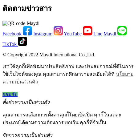
ติดตามข่าวสาร
Facebook
Instagram
YouTube
Line Maydi
TikTok
© Copyright 2022 Maydi International Co.,Ltd.
เราใช้คุกกี้เพื่อพัฒนาประสิทธิภาพ และประสบการณ์ที่ดีในการ
ใช้เว็บไซต์ของคุณ คุณสามารถศึกษารายละเอียดได้ที่
นโยบาย
ความเป็นส่วนตัว
ยอมรับ
ตั้งค่าความเป็นส่วนตัว
คุณสามารถเลือกการตั้งค่าคุกกี้โดยเปิด/ปิด คุกกี้ในแต่ละ
ประเภทได้ตามความต้องการ ยกเว้น คุกกี้ที่จำเป็น
จัดการความเป็นส่วนตัว