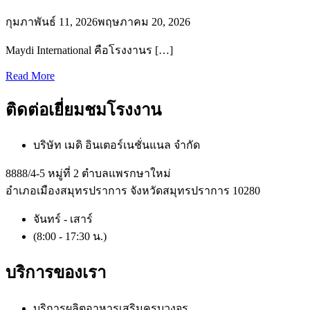
กุมภาพันธ์ 11, 2026
พฤษภาคม 20, 2026
Maydi International คือโรงงานร […]
Read More
ติดต่อเยี่ยมชมโรงงาน
บริษัท เมดิ อินเตอร์เนชั่นแนล จำกัด
8888/4-5 หมู่ที่ 2 ตำบลแพรกษาใหม่
อำเภอเมืองสมุทรปราการ จังหวัดสมุทรปราการ 10280
จันทร์ - เสาร์
(8:00 - 17:30 น.)
บริการของเรา
บริการผลิตอาหารเสริมครบวงจร