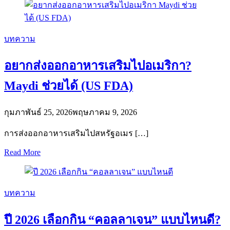
บทความ
อยากส่งออกอาหารเสริมไปอเมริกา?
Maydi ช่วยได้ (US FDA)
กุมภาพันธ์ 25, 2026
พฤษภาคม 9, 2026
การส่งออกอาหารเสริมไปสหรัฐอเมร […]
Read More
บทความ
ปี 2026 เลือกกิน “คอลลาเจน” แบบไหนดี?