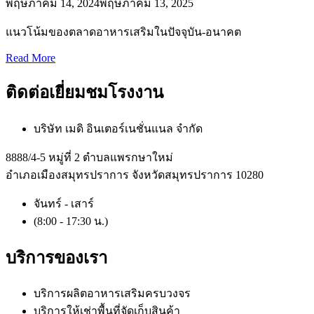
พฤษภาคม 14, 2024
พฤษภาคม 13, 2025
แนวโน้มของตลาดอาหารเสริมในปัจจุบัน-อนาคต
Read More
ติดต่อเยี่ยมชมโรงงาน
บริษัท เมดิ อินเตอร์เนชั่นแนล จำกัด
8888/4-5 หมู่ที่ 2 ตำบลแพรกษาใหม่
อำเภอเมืองสมุทรปราการ จังหวัดสมุทรปราการ 10280
จันทร์ - เสาร์
(8:00 - 17:30 น.)
บริการของเรา
บริการผลิตอาหารเสริมครบวงจร
บริการให้เช่าพื้นที่จัดเก็บสินค้า