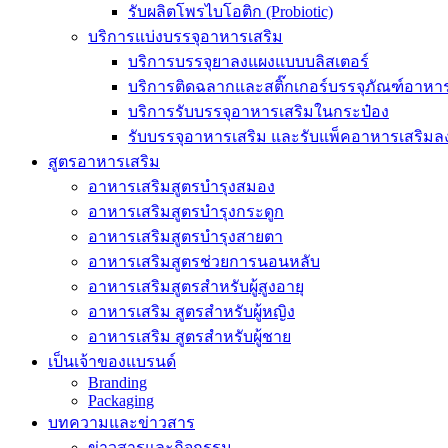
รับผลิตโพรไบโอติก (Probiotic)
บริการแบ่งบรรจุอาหารเสริม
บริการบรรจุยาลงแผงแบบบลิสเตอร์
บริการติดฉลากและสติ๊กเกอร์บรรจุภัณฑ์อาหาร
บริการรับบรรจุอาหารเสริมในกระป๋อง
รับบรรจุอาหารเสริม และรับแพ็คอาหารเสริม
สูตรอาหารเสริม
อาหารเสริมสูตรบำรุงสมอง
อาหารเสริมสูตรบำรุงกระดูก
อาหารเสริมสูตรบำรุงสายตา
อาหารเสริมสูตรช่วยการนอนหลับ
อาหารเสริมสูตรสำหรับผู้สูงอายุ
อาหารเสริม สูตรสำหรับผู้หญิง
อาหารเสริม สูตรสำหรับผู้ชาย
เป็นเจ้าของแบรนด์
Branding
Packaging
บทความและข่าวสาร
ข่าวสารและกิจกรรม