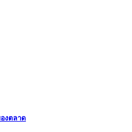
ของตลาด