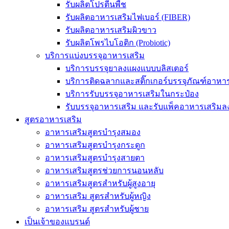
รับผลิตโปรตีนพืช
รับผลิตอาหารเสริมไฟเบอร์ (FIBER)
รับผลิตอาหารเสริมผิวขาว
รับผลิตโพรไบโอติก (Probiotic)
บริการแบ่งบรรจุอาหารเสริม
บริการบรรจุยาลงแผงแบบบลิสเตอร์
บริการติดฉลากและสติ๊กเกอร์บรรจุภัณฑ์อาหาร
บริการรับบรรจุอาหารเสริมในกระป๋อง
รับบรรจุอาหารเสริม และรับแพ็คอาหารเสริม
สูตรอาหารเสริม
อาหารเสริมสูตรบำรุงสมอง
อาหารเสริมสูตรบำรุงกระดูก
อาหารเสริมสูตรบำรุงสายตา
อาหารเสริมสูตรช่วยการนอนหลับ
อาหารเสริมสูตรสำหรับผู้สูงอายุ
อาหารเสริม สูตรสำหรับผู้หญิง
อาหารเสริม สูตรสำหรับผู้ชาย
เป็นเจ้าของแบรนด์