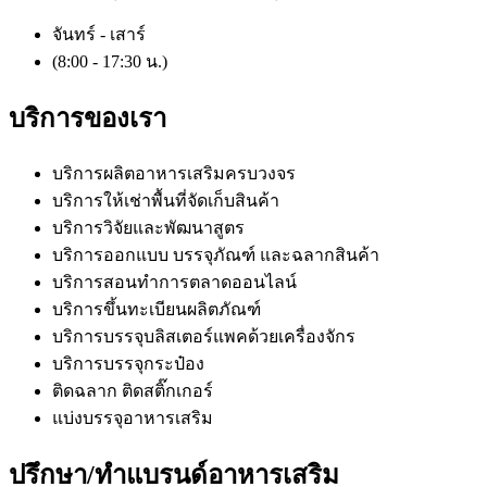
จันทร์ - เสาร์
(8:00 - 17:30 น.)
บริการของเรา
บริการผลิตอาหารเสริมครบวงจร
บริการให้เช่าพื้นที่จัดเก็บสินค้า
บริการวิจัยและพัฒนาสูตร
บริการออกแบบ บรรจุภัณฑ์ และฉลากสินค้า
บริการสอนทำการตลาดออนไลน์
บริการขึ้นทะเบียนผลิตภัณฑ์
บริการบรรจุบลิสเตอร์แพคด้วยเครื่องจักร
บริการบรรจุกระป๋อง
ติดฉลาก ติดสติ๊กเกอร์
แบ่งบรรจุอาหารเสริม
ปรึกษา/ทำแบรนด์อาหารเสริม