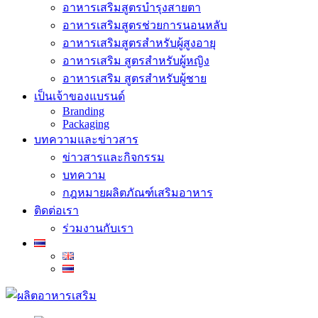
อาหารเสริมสูตรบำรุงสายตา
อาหารเสริมสูตรช่วยการนอนหลับ
อาหารเสริมสูตรสำหรับผู้สูงอายุ
อาหารเสริม สูตรสำหรับผู้หญิง
อาหารเสริม สูตรสำหรับผู้ชาย
เป็นเจ้าของแบรนด์
Branding
Packaging
บทความและข่าวสาร
ข่าวสารและกิจกรรม
บทความ
กฎหมายผลิตภัณฑ์เสริมอาหาร
ติดต่อเรา
ร่วมงานกับเรา