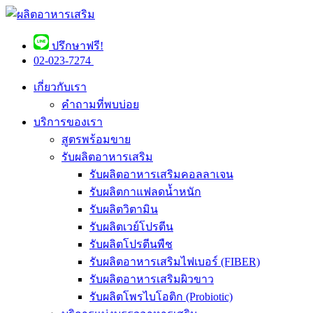
ปรึกษาฟรี!
02-023-7274 ​
เกี่ยวกับเรา
คำถามที่พบบ่อย
บริการของเรา
สูตรพร้อมขาย
รับผลิตอาหารเสริม
รับผลิตอาหารเสริมคอลลาเจน
รับผลิตกาแฟลดน้ำหนัก
รับผลิตวิตามิน
รับผลิตเวย์โปรตีน
รับผลิตโปรตีนพืช
รับผลิตอาหารเสริมไฟเบอร์ (FIBER)
รับผลิตอาหารเสริมผิวขาว
รับผลิตโพรไบโอติก (Probiotic)