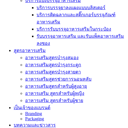
บริการแบ่งบรรจุอาหารเสริม
บริการบรรจุยาลงแผงแบบบลิสเตอร์
บริการติดฉลากและสติ๊กเกอร์บรรจุภัณฑ์
อาหารเสริม
บริการรับบรรจุอาหารเสริมในกระป๋อง
รับบรรจุอาหารเสริม และรับแพ็คอาหารเสริม
ลงซอง
สูตรอาหารเสริม
อาหารเสริมสูตรบำรุงสมอง
อาหารเสริมสูตรบำรุงกระดูก
อาหารเสริมสูตรบำรุงสายตา
อาหารเสริมสูตรช่วยการนอนหลับ
อาหารเสริมสูตรสำหรับผู้สูงอายุ
อาหารเสริม สูตรสำหรับผู้หญิง
อาหารเสริม สูตรสำหรับผู้ชาย
เป็นเจ้าของแบรนด์
Branding
Packaging
บทความและข่าวสาร