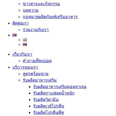
ข่าวสารและกิจกรรม
บทความ
กฎหมายผลิตภัณฑ์เสริมอาหาร
ติดต่อเรา
ร่วมงานกับเรา
เกี่ยวกับเรา
คำถามที่พบบ่อย
บริการของเรา
สูตรพร้อมขาย
รับผลิตอาหารเสริม
รับผลิตอาหารเสริมคอลลาเจน
รับผลิตกาแฟลดน้ำหนัก
รับผลิตวิตามิน
รับผลิตเวย์โปรตีน
รับผลิตโปรตีนพืช