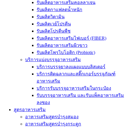
รับผลิตอาหารเสริมคอลลาเจน
รับผลิตกาแฟลดน้ำหนัก
รับผลิตวิตามิน
รับผลิตเวย์โปรตีน
รับผลิตโปรตีนพืช
รับผลิตอาหารเสริมไฟเบอร์ (FIBER)
รับผลิตอาหารเสริมผิวขาว
รับผลิตโพรไบโอติก (Probiotic)
บริการแบ่งบรรจุอาหารเสริม
บริการบรรจุยาลงแผงแบบบลิสเตอร์
บริการติดฉลากและสติ๊กเกอร์บรรจุภัณฑ์
อาหารเสริม
บริการรับบรรจุอาหารเสริมในกระป๋อง
รับบรรจุอาหารเสริม และรับแพ็คอาหารเสริม
ลงซอง
สูตรอาหารเสริม
อาหารเสริมสูตรบำรุงสมอง
อาหารเสริมสูตรบำรุงกระดูก