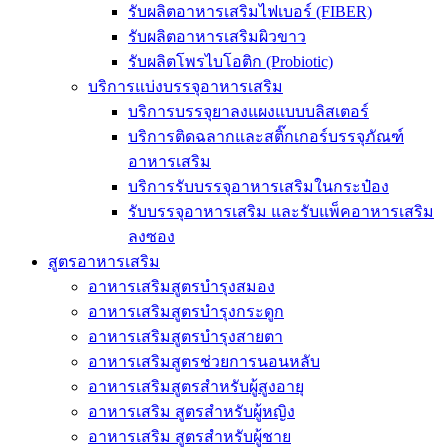
รับผลิตอาหารเสริมไฟเบอร์ (FIBER)
รับผลิตอาหารเสริมผิวขาว
รับผลิตโพรไบโอติก (Probiotic)
บริการแบ่งบรรจุอาหารเสริม
บริการบรรจุยาลงแผงแบบบลิสเตอร์
บริการติดฉลากและสติ๊กเกอร์บรรจุภัณฑ์
อาหารเสริม
บริการรับบรรจุอาหารเสริมในกระป๋อง
รับบรรจุอาหารเสริม และรับแพ็คอาหารเสริม
ลงซอง
สูตรอาหารเสริม
อาหารเสริมสูตรบำรุงสมอง
อาหารเสริมสูตรบำรุงกระดูก
อาหารเสริมสูตรบำรุงสายตา
อาหารเสริมสูตรช่วยการนอนหลับ
อาหารเสริมสูตรสำหรับผู้สูงอายุ
อาหารเสริม สูตรสำหรับผู้หญิง
อาหารเสริม สูตรสำหรับผู้ชาย