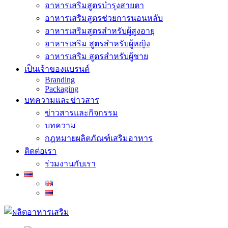
อาหารเสริมสูตรบำรุงสายตา
อาหารเสริมสูตรช่วยการนอนหลับ
อาหารเสริมสูตรสำหรับผู้สูงอายุ
อาหารเสริม สูตรสำหรับผู้หญิง
อาหารเสริม สูตรสำหรับผู้ชาย
เป็นเจ้าของแบรนด์
Branding
Packaging
บทความและข่าวสาร
ข่าวสารและกิจกรรม
บทความ
กฎหมายผลิตภัณฑ์เสริมอาหาร
ติดต่อเรา
ร่วมงานกับเรา