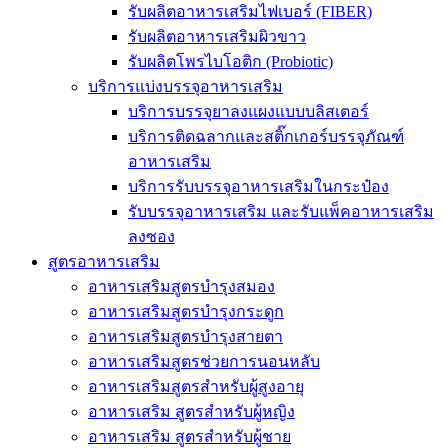
รับผลิตอาหารเสริมไฟเบอร์ (FIBER)
รับผลิตอาหารเสริมผิวขาว
รับผลิตโพรไบโอติก (Probiotic)
บริการแบ่งบรรจุอาหารเสริม
บริการบรรจุยาลงแผงแบบบลิสเตอร์
บริการติดฉลากและสติ๊กเกอร์บรรจุภัณฑ์
อาหารเสริม
บริการรับบรรจุอาหารเสริมในกระป๋อง
รับบรรจุอาหารเสริม และรับแพ็คอาหารเสริม
ลงซอง
สูตรอาหารเสริม
อาหารเสริมสูตรบำรุงสมอง
อาหารเสริมสูตรบำรุงกระดูก
อาหารเสริมสูตรบำรุงสายตา
อาหารเสริมสูตรช่วยการนอนหลับ
อาหารเสริมสูตรสำหรับผู้สูงอายุ
อาหารเสริม สูตรสำหรับผู้หญิง
อาหารเสริม สูตรสำหรับผู้ชาย