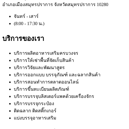
อำเภอเมืองสมุทรปราการ จังหวัดสมุทรปราการ 10280
จันทร์ - เสาร์
(8:00 - 17:30 น.)
บริการของเรา
บริการผลิตอาหารเสริมครบวงจร
บริการให้เช่าพื้นที่จัดเก็บสินค้า
บริการวิจัยและพัฒนาสูตร
บริการออกแบบ บรรจุภัณฑ์ และฉลากสินค้า
บริการสอนทำการตลาดออนไลน์
บริการขึ้นทะเบียนผลิตภัณฑ์
บริการบรรจุบลิสเตอร์แพคด้วยเครื่องจักร
บริการบรรจุกระป๋อง
ติดฉลาก ติดสติ๊กเกอร์
แบ่งบรรจุอาหารเสริม