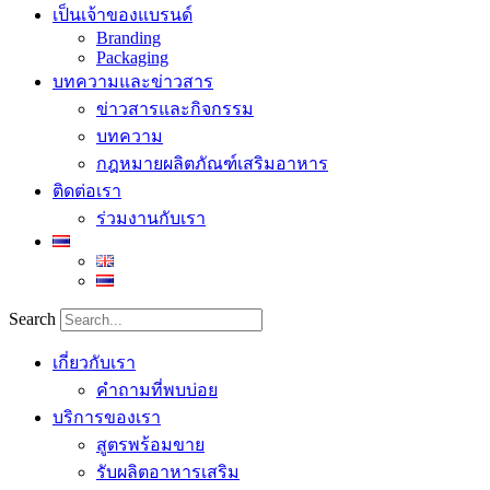
เป็นเจ้าของแบรนด์
Branding
Packaging
บทความและข่าวสาร
ข่าวสารและกิจกรรม
บทความ
กฎหมายผลิตภัณฑ์เสริมอาหาร
ติดต่อเรา
ร่วมงานกับเรา
Search
เกี่ยวกับเรา
คำถามที่พบบ่อย
บริการของเรา
สูตรพร้อมขาย
รับผลิตอาหารเสริม