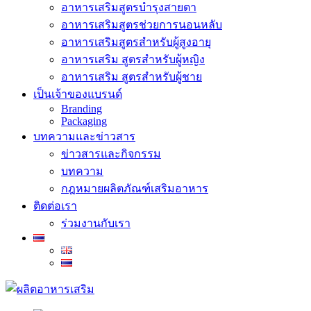
อาหารเสริมสูตรบำรุงสายตา
อาหารเสริมสูตรช่วยการนอนหลับ
อาหารเสริมสูตรสำหรับผู้สูงอายุ
อาหารเสริม สูตรสำหรับผู้หญิง
อาหารเสริม สูตรสำหรับผู้ชาย
เป็นเจ้าของแบรนด์
Branding
Packaging
บทความและข่าวสาร
ข่าวสารและกิจกรรม
บทความ
กฎหมายผลิตภัณฑ์เสริมอาหาร
ติดต่อเรา
ร่วมงานกับเรา