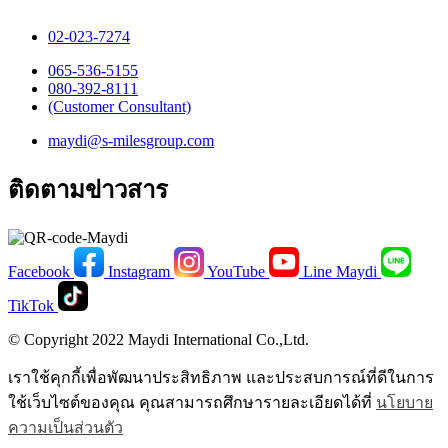
02-023-7274​
065-536-5155
​080-392-8111
(Customer Consultant)​
maydi@s-milesgroup.com
ติดตามข่าวสาร
Facebook
Instagram
YouTube
Line Maydi
TikTok
© Copyright 2022 Maydi International Co.,Ltd.
เราใช้คุกกี้เพื่อพัฒนาประสิทธิภาพ และประสบการณ์ที่ดีในการ
ใช้เว็บไซต์ของคุณ คุณสามารถศึกษารายละเอียดได้ที่
นโยบาย
ความเป็นส่วนตัว