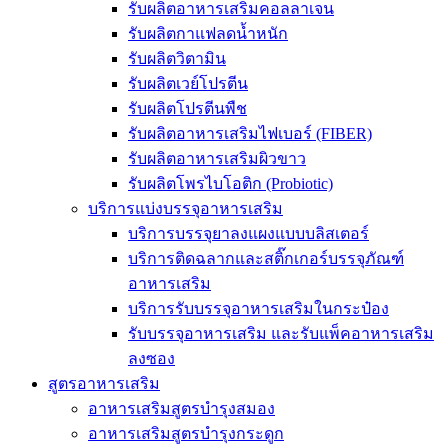
รับผลิตอาหารเสริมคอลลาเจน
รับผลิตกาแฟลดน้ำหนัก
รับผลิตวิตามิน
รับผลิตเวย์โปรตีน
รับผลิตโปรตีนพืช
รับผลิตอาหารเสริมไฟเบอร์ (FIBER)
รับผลิตอาหารเสริมผิวขาว
รับผลิตโพรไบโอติก (Probiotic)
บริการแบ่งบรรจุอาหารเสริม
บริการบรรจุยาลงแผงแบบบลิสเตอร์
บริการติดฉลากและสติ๊กเกอร์บรรจุภัณฑ์
อาหารเสริม
บริการรับบรรจุอาหารเสริมในกระป๋อง
รับบรรจุอาหารเสริม และรับแพ็คอาหารเสริม
ลงซอง
สูตรอาหารเสริม
อาหารเสริมสูตรบำรุงสมอง
อาหารเสริมสูตรบำรุงกระดูก