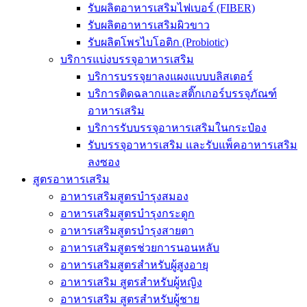
รับผลิตอาหารเสริมไฟเบอร์ (FIBER)
รับผลิตอาหารเสริมผิวขาว
รับผลิตโพรไบโอติก (Probiotic)
บริการแบ่งบรรจุอาหารเสริม
บริการบรรจุยาลงแผงแบบบลิสเตอร์
บริการติดฉลากและสติ๊กเกอร์บรรจุภัณฑ์
อาหารเสริม
บริการรับบรรจุอาหารเสริมในกระป๋อง
รับบรรจุอาหารเสริม และรับแพ็คอาหารเสริม
ลงซอง
สูตรอาหารเสริม
อาหารเสริมสูตรบำรุงสมอง
อาหารเสริมสูตรบำรุงกระดูก
อาหารเสริมสูตรบำรุงสายตา
อาหารเสริมสูตรช่วยการนอนหลับ
อาหารเสริมสูตรสำหรับผู้สูงอายุ
อาหารเสริม สูตรสำหรับผู้หญิง
อาหารเสริม สูตรสำหรับผู้ชาย