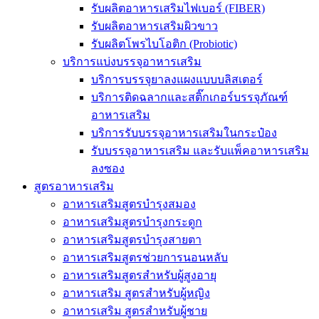
รับผลิตอาหารเสริมไฟเบอร์ (FIBER)
รับผลิตอาหารเสริมผิวขาว
รับผลิตโพรไบโอติก (Probiotic)
บริการแบ่งบรรจุอาหารเสริม
บริการบรรจุยาลงแผงแบบบลิสเตอร์
บริการติดฉลากและสติ๊กเกอร์บรรจุภัณฑ์
อาหารเสริม
บริการรับบรรจุอาหารเสริมในกระป๋อง
รับบรรจุอาหารเสริม และรับแพ็คอาหารเสริม
ลงซอง
สูตรอาหารเสริม
อาหารเสริมสูตรบำรุงสมอง
อาหารเสริมสูตรบำรุงกระดูก
อาหารเสริมสูตรบำรุงสายตา
อาหารเสริมสูตรช่วยการนอนหลับ
อาหารเสริมสูตรสำหรับผู้สูงอายุ
อาหารเสริม สูตรสำหรับผู้หญิง
อาหารเสริม สูตรสำหรับผู้ชาย