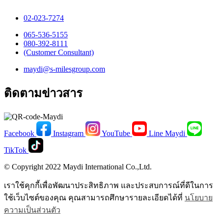
02-023-7274​
065-536-5155
​080-392-8111
(Customer Consultant)​
maydi@s-milesgroup.com
ติดตามข่าวสาร
Facebook
Instagram
YouTube
Line Maydi
TikTok
© Copyright 2022 Maydi International Co.,Ltd.
เราใช้คุกกี้เพื่อพัฒนาประสิทธิภาพ และประสบการณ์ที่ดีในการ
ใช้เว็บไซต์ของคุณ คุณสามารถศึกษารายละเอียดได้ที่
นโยบาย
ความเป็นส่วนตัว