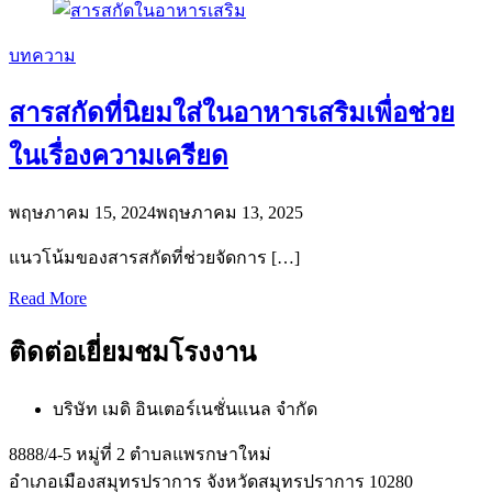
บทความ
สารสกัดที่นิยมใส่ในอาหารเสริมเพื่อช่วย
ในเรื่องความเครียด
พฤษภาคม 15, 2024
พฤษภาคม 13, 2025
แนวโน้มของสารสกัดที่ช่วยจัดการ […]
Read More
ติดต่อเยี่ยมชมโรงงาน
บริษัท เมดิ อินเตอร์เนชั่นแนล จำกัด
8888/4-5 หมู่ที่ 2 ตำบลแพรกษาใหม่
อำเภอเมืองสมุทรปราการ จังหวัดสมุทรปราการ 10280