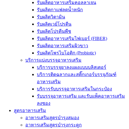
รับผลิตอาหารเสริมคอลลาเจน
รับผลิตกาแฟลดน้ำหนัก
รับผลิตวิตามิน
รับผลิตเวย์โปรตีน
รับผลิตโปรตีนพืช
รับผลิตอาหารเสริมไฟเบอร์ (FIBER)
รับผลิตอาหารเสริมผิวขาว
รับผลิตโพรไบโอติก (Probiotic)
บริการแบ่งบรรจุอาหารเสริม
บริการบรรจุยาลงแผงแบบบลิสเตอร์
บริการติดฉลากและสติ๊กเกอร์บรรจุภัณฑ์
อาหารเสริม
บริการรับบรรจุอาหารเสริมในกระป๋อง
รับบรรจุอาหารเสริม และรับแพ็คอาหารเสริม
ลงซอง
สูตรอาหารเสริม
อาหารเสริมสูตรบำรุงสมอง
อาหารเสริมสูตรบำรุงกระดูก