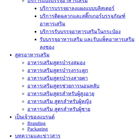
บริการแบ่งบรรจุอาหารเสริม
บริการบรรจุยาลงแผงแบบบลิสเตอร์
บริการติดฉลากและสติ๊กเกอร์บรรจุภัณฑ์
อาหารเสริม
บริการรับบรรจุอาหารเสริมในกระป๋อง
รับบรรจุอาหารเสริม และรับแพ็คอาหารเสริม
ลงซอง
สูตรอาหารเสริม
อาหารเสริมสูตรบำรุงสมอง
อาหารเสริมสูตรบำรุงกระดูก
อาหารเสริมสูตรบำรุงสายตา
อาหารเสริมสูตรช่วยการนอนหลับ
อาหารเสริมสูตรสำหรับผู้สูงอายุ
อาหารเสริม สูตรสำหรับผู้หญิง
อาหารเสริม สูตรสำหรับผู้ชาย
เป็นเจ้าของแบรนด์
Branding
Packaging
บทความและข่าวสาร