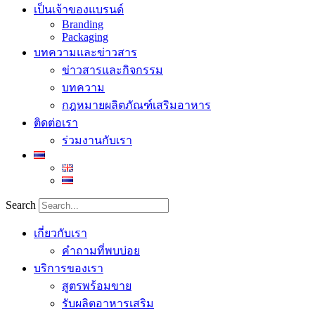
เป็นเจ้าของแบรนด์
Branding
Packaging
บทความและข่าวสาร
ข่าวสารและกิจกรรม
บทความ
กฎหมายผลิตภัณฑ์เสริมอาหาร
ติดต่อเรา
ร่วมงานกับเรา
Search
เกี่ยวกับเรา
คำถามที่พบบ่อย
บริการของเรา
สูตรพร้อมขาย
รับผลิตอาหารเสริม