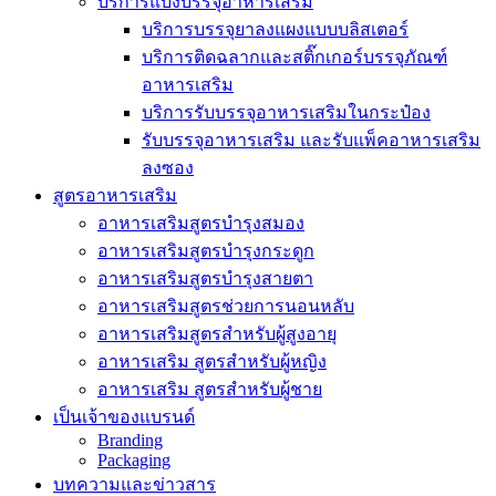
บริการแบ่งบรรจุอาหารเสริม
บริการบรรจุยาลงแผงแบบบลิสเตอร์
บริการติดฉลากและสติ๊กเกอร์บรรจุภัณฑ์
อาหารเสริม
บริการรับบรรจุอาหารเสริมในกระป๋อง
รับบรรจุอาหารเสริม และรับแพ็คอาหารเสริม
ลงซอง
สูตรอาหารเสริม
อาหารเสริมสูตรบำรุงสมอง
อาหารเสริมสูตรบำรุงกระดูก
อาหารเสริมสูตรบำรุงสายตา
อาหารเสริมสูตรช่วยการนอนหลับ
อาหารเสริมสูตรสำหรับผู้สูงอายุ
อาหารเสริม สูตรสำหรับผู้หญิง
อาหารเสริม สูตรสำหรับผู้ชาย
เป็นเจ้าของแบรนด์
Branding
Packaging
บทความและข่าวสาร