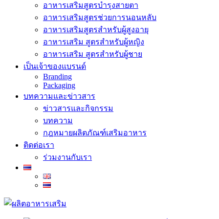
อาหารเสริมสูตรบำรุงสายตา
อาหารเสริมสูตรช่วยการนอนหลับ
อาหารเสริมสูตรสำหรับผู้สูงอายุ
อาหารเสริม สูตรสำหรับผู้หญิง
อาหารเสริม สูตรสำหรับผู้ชาย
เป็นเจ้าของแบรนด์
Branding
Packaging
บทความและข่าวสาร
ข่าวสารและกิจกรรม
บทความ
กฎหมายผลิตภัณฑ์เสริมอาหาร
ติดต่อเรา
ร่วมงานกับเรา