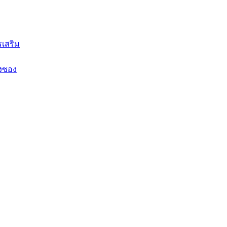
เสริม
ลงซอง