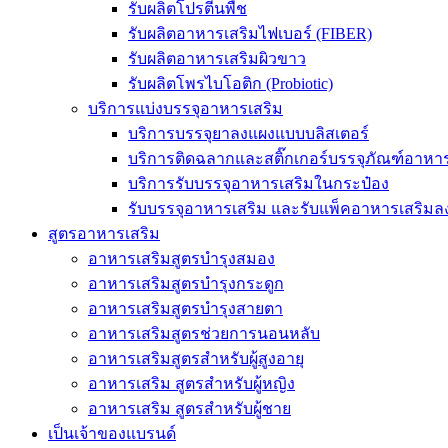
รับผลิตโปรตีนพืช
รับผลิตอาหารเสริมไฟเบอร์ (FIBER)
รับผลิตอาหารเสริมผิวขาว
รับผลิตโพรไบโอติก (Probiotic)
บริการแบ่งบรรจุอาหารเสริม
บริการบรรจุยาลงแผงแบบบลิสเตอร์
บริการติดฉลากและสติ๊กเกอร์บรรจุภัณฑ์อาหาร
บริการรับบรรจุอาหารเสริมในกระป๋อง
รับบรรจุอาหารเสริม และรับแพ็คอาหารเสริม
สูตรอาหารเสริม
อาหารเสริมสูตรบำรุงสมอง
อาหารเสริมสูตรบำรุงกระดูก
อาหารเสริมสูตรบำรุงสายตา
อาหารเสริมสูตรช่วยการนอนหลับ
อาหารเสริมสูตรสำหรับผู้สูงอายุ
อาหารเสริม สูตรสำหรับผู้หญิง
อาหารเสริม สูตรสำหรับผู้ชาย
เป็นเจ้าของแบรนด์