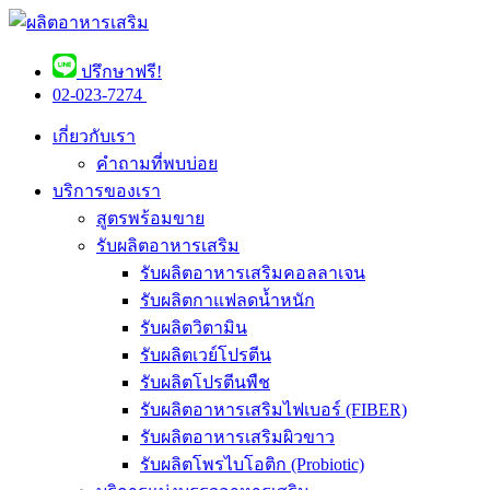
ปรึกษาฟรี!
02-023-7274 ​
เกี่ยวกับเรา
คำถามที่พบบ่อย
บริการของเรา
สูตรพร้อมขาย
รับผลิตอาหารเสริม
รับผลิตอาหารเสริมคอลลาเจน
รับผลิตกาแฟลดน้ำหนัก
รับผลิตวิตามิน
รับผลิตเวย์โปรตีน
รับผลิตโปรตีนพืช
รับผลิตอาหารเสริมไฟเบอร์ (FIBER)
รับผลิตอาหารเสริมผิวขาว
รับผลิตโพรไบโอติก (Probiotic)