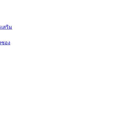
เสริม
ลงซอง