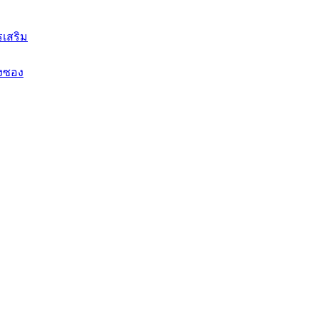
เสริม
ลงซอง