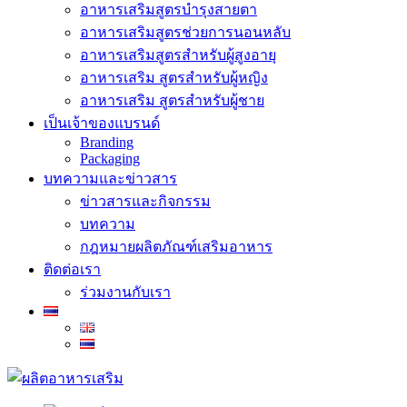
อาหารเสริมสูตรบำรุงสายตา
อาหารเสริมสูตรช่วยการนอนหลับ
อาหารเสริมสูตรสำหรับผู้สูงอายุ
อาหารเสริม สูตรสำหรับผู้หญิง
อาหารเสริม สูตรสำหรับผู้ชาย
เป็นเจ้าของแบรนด์
Branding
Packaging
บทความและข่าวสาร
ข่าวสารและกิจกรรม
บทความ
กฎหมายผลิตภัณฑ์เสริมอาหาร
ติดต่อเรา
ร่วมงานกับเรา