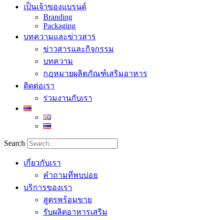
เป็นเจ้าของแบรนด์
Branding
Packaging
บทความและข่าวสาร
ข่าวสารและกิจกรรม
บทความ
กฎหมายผลิตภัณฑ์เสริมอาหาร
ติดต่อเรา
ร่วมงานกับเรา
Search
เกี่ยวกับเรา
คำถามที่พบบ่อย
บริการของเรา
สูตรพร้อมขาย
รับผลิตอาหารเสริม