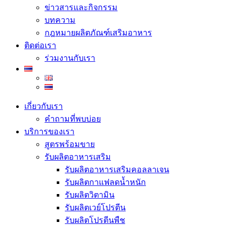
ข่าวสารและกิจกรรม
บทความ
กฎหมายผลิตภัณฑ์เสริมอาหาร
ติดต่อเรา
ร่วมงานกับเรา
เกี่ยวกับเรา
คำถามที่พบบ่อย
บริการของเรา
สูตรพร้อมขาย
รับผลิตอาหารเสริม
รับผลิตอาหารเสริมคอลลาเจน
รับผลิตกาแฟลดน้ำหนัก
รับผลิตวิตามิน
รับผลิตเวย์โปรตีน
รับผลิตโปรตีนพืช