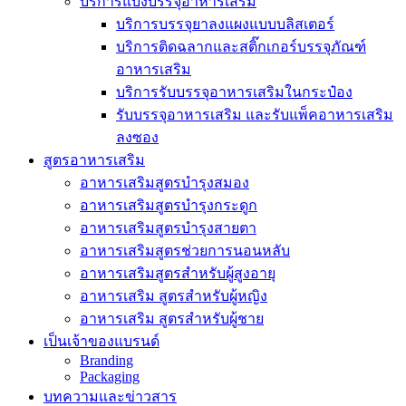
บริการแบ่งบรรจุอาหารเสริม
บริการบรรจุยาลงแผงแบบบลิสเตอร์
บริการติดฉลากและสติ๊กเกอร์บรรจุภัณฑ์
อาหารเสริม
บริการรับบรรจุอาหารเสริมในกระป๋อง
รับบรรจุอาหารเสริม และรับแพ็คอาหารเสริม
ลงซอง
สูตรอาหารเสริม
อาหารเสริมสูตรบำรุงสมอง
อาหารเสริมสูตรบำรุงกระดูก
อาหารเสริมสูตรบำรุงสายตา
อาหารเสริมสูตรช่วยการนอนหลับ
อาหารเสริมสูตรสำหรับผู้สูงอายุ
อาหารเสริม สูตรสำหรับผู้หญิง
อาหารเสริม สูตรสำหรับผู้ชาย
เป็นเจ้าของแบรนด์
Branding
Packaging
บทความและข่าวสาร