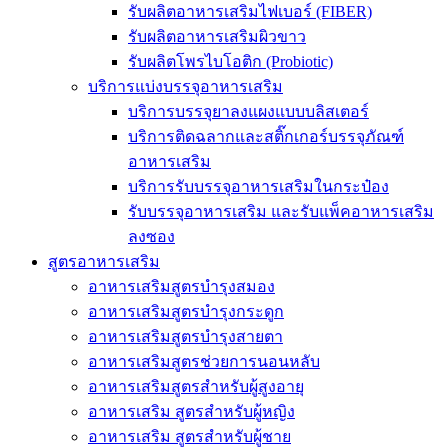
รับผลิตอาหารเสริมไฟเบอร์ (FIBER)
รับผลิตอาหารเสริมผิวขาว
รับผลิตโพรไบโอติก (Probiotic)
บริการแบ่งบรรจุอาหารเสริม
บริการบรรจุยาลงแผงแบบบลิสเตอร์
บริการติดฉลากและสติ๊กเกอร์บรรจุภัณฑ์
อาหารเสริม
บริการรับบรรจุอาหารเสริมในกระป๋อง
รับบรรจุอาหารเสริม และรับแพ็คอาหารเสริม
ลงซอง
สูตรอาหารเสริม
อาหารเสริมสูตรบำรุงสมอง
อาหารเสริมสูตรบำรุงกระดูก
อาหารเสริมสูตรบำรุงสายตา
อาหารเสริมสูตรช่วยการนอนหลับ
อาหารเสริมสูตรสำหรับผู้สูงอายุ
อาหารเสริม สูตรสำหรับผู้หญิง
อาหารเสริม สูตรสำหรับผู้ชาย