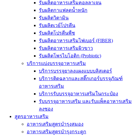
รับผลิตอาหารเสริมคอลลาเจน
รับผลิตกาแฟลดน้ำหนัก
รับผลิตวิตามิน
รับผลิตเวย์โปรตีน
รับผลิตโปรตีนพืช
รับผลิตอาหารเสริมไฟเบอร์ (FIBER)
รับผลิตอาหารเสริมผิวขาว
รับผลิตโพรไบโอติก (Probiotic)
บริการแบ่งบรรจุอาหารเสริม
บริการบรรจุยาลงแผงแบบบลิสเตอร์
บริการติดฉลากและสติ๊กเกอร์บรรจุภัณฑ์
อาหารเสริม
บริการรับบรรจุอาหารเสริมในกระป๋อง
รับบรรจุอาหารเสริม และรับแพ็คอาหารเสริม
ลงซอง
สูตรอาหารเสริม
อาหารเสริมสูตรบำรุงสมอง
อาหารเสริมสูตรบำรุงกระดูก