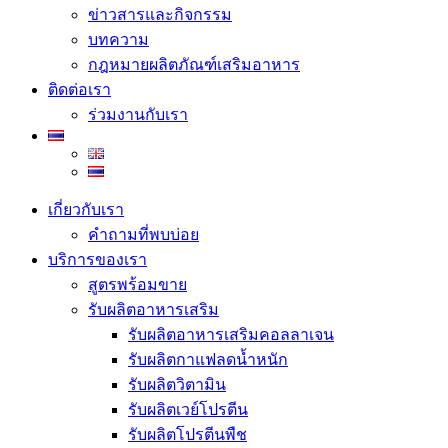
ข่าวสารและกิจกรรม
บทความ
กฎหมายผลิตภัณฑ์เสริมอาหาร
ติดต่อเรา
ร่วมงานกับเรา
เกี่ยวกับเรา
คำถามที่พบบ่อย
บริการของเรา
สูตรพร้อมขาย
รับผลิตอาหารเสริม
รับผลิตอาหารเสริมคอลลาเจน
รับผลิตกาแฟลดน้ำหนัก
รับผลิตวิตามิน
รับผลิตเวย์โปรตีน
รับผลิตโปรตีนพืช