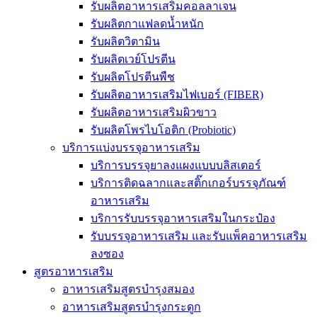
รับผลิตอาหารเสริมคอลลาเจน
รับผลิตกาแฟลดน้ำหนัก
รับผลิตวิตามิน
รับผลิตเวย์โปรตีน
รับผลิตโปรตีนพืช
รับผลิตอาหารเสริมไฟเบอร์ (FIBER)
รับผลิตอาหารเสริมผิวขาว
รับผลิตโพรไบโอติก (Probiotic)
บริการแบ่งบรรจุอาหารเสริม
บริการบรรจุยาลงแผงแบบบลิสเตอร์
บริการติดฉลากและสติ๊กเกอร์บรรจุภัณฑ์
อาหารเสริม
บริการรับบรรจุอาหารเสริมในกระป๋อง
รับบรรจุอาหารเสริม และรับแพ็คอาหารเสริม
ลงซอง
สูตรอาหารเสริม
อาหารเสริมสูตรบำรุงสมอง
อาหารเสริมสูตรบำรุงกระดูก