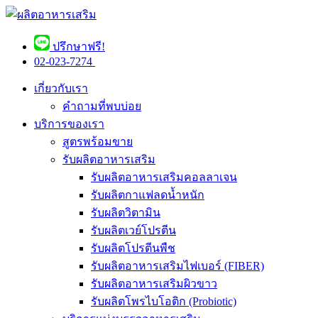
ปรึกษาฟรี!
02-023-7274 ​
เกี่ยวกับเรา
คำถามที่พบบ่อย
บริการของเรา
สูตรพร้อมขาย
รับผลิตอาหารเสริม
รับผลิตอาหารเสริมคอลลาเจน
รับผลิตกาแฟลดน้ำหนัก
รับผลิตวิตามิน
รับผลิตเวย์โปรตีน
รับผลิตโปรตีนพืช
รับผลิตอาหารเสริมไฟเบอร์ (FIBER)
รับผลิตอาหารเสริมผิวขาว
รับผลิตโพรไบโอติก (Probiotic)