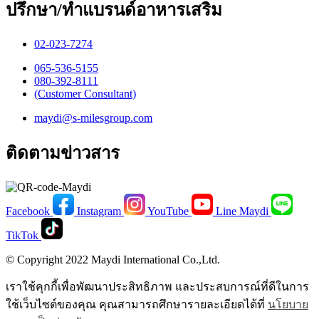
ปรึกษา/ทำแบรนด์อาหารเสริม
02-023-7274​
065-536-5155
​080-392-8111
(Customer Consultant)​
maydi@s-milesgroup.com
ติดตามข่าวสาร
Facebook
Instagram
YouTube
Line Maydi
TikTok
© Copyright 2022 Maydi International Co.,Ltd.
เราใช้คุกกี้เพื่อพัฒนาประสิทธิภาพ และประสบการณ์ที่ดีในการ
ใช้เว็บไซต์ของคุณ คุณสามารถศึกษารายละเอียดได้ที่
นโยบาย