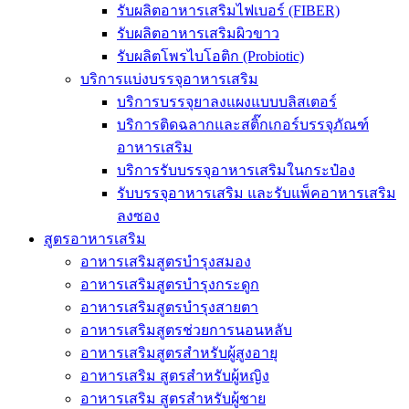
รับผลิตอาหารเสริมไฟเบอร์ (FIBER)
รับผลิตอาหารเสริมผิวขาว
รับผลิตโพรไบโอติก (Probiotic)
บริการแบ่งบรรจุอาหารเสริม
บริการบรรจุยาลงแผงแบบบลิสเตอร์
บริการติดฉลากและสติ๊กเกอร์บรรจุภัณฑ์
อาหารเสริม
บริการรับบรรจุอาหารเสริมในกระป๋อง
รับบรรจุอาหารเสริม และรับแพ็คอาหารเสริม
ลงซอง
สูตรอาหารเสริม
อาหารเสริมสูตรบำรุงสมอง
อาหารเสริมสูตรบำรุงกระดูก
อาหารเสริมสูตรบำรุงสายตา
อาหารเสริมสูตรช่วยการนอนหลับ
อาหารเสริมสูตรสำหรับผู้สูงอายุ
อาหารเสริม สูตรสำหรับผู้หญิง
อาหารเสริม สูตรสำหรับผู้ชาย