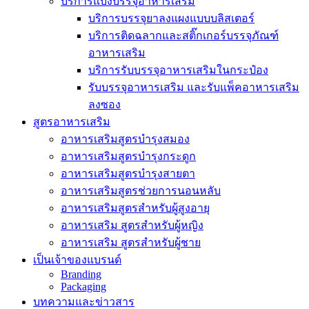
บริการแบ่งบรรจุอาหารเสริม
บริการบรรจุยาลงแผงแบบบลิสเตอร์
บริการติดฉลากและสติ๊กเกอร์บรรจุภัณฑ์
อาหารเสริม
บริการรับบรรจุอาหารเสริมในกระป๋อง
รับบรรจุอาหารเสริม และรับแพ็คอาหารเสริม
ลงซอง
สูตรอาหารเสริม
อาหารเสริมสูตรบำรุงสมอง
อาหารเสริมสูตรบำรุงกระดูก
อาหารเสริมสูตรบำรุงสายตา
อาหารเสริมสูตรช่วยการนอนหลับ
อาหารเสริมสูตรสำหรับผู้สูงอายุ
อาหารเสริม สูตรสำหรับผู้หญิง
อาหารเสริม สูตรสำหรับผู้ชาย
เป็นเจ้าของแบรนด์
Branding
Packaging
บทความและข่าวสาร