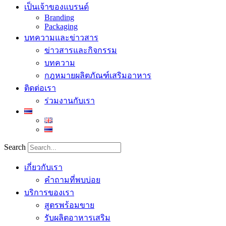
เป็นเจ้าของแบรนด์
Branding
Packaging
บทความและข่าวสาร
ข่าวสารและกิจกรรม
บทความ
กฎหมายผลิตภัณฑ์เสริมอาหาร
ติดต่อเรา
ร่วมงานกับเรา
Search
เกี่ยวกับเรา
คำถามที่พบบ่อย
บริการของเรา
สูตรพร้อมขาย
รับผลิตอาหารเสริม