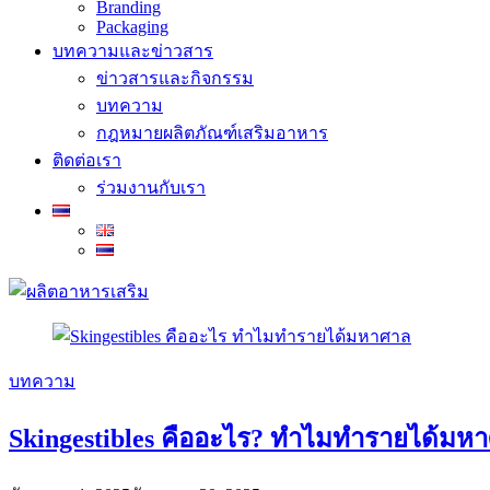
Branding
Packaging
บทความและข่าวสาร
ข่าวสารและกิจกรรม
บทความ
กฎหมายผลิตภัณฑ์เสริมอาหาร
ติดต่อเรา
ร่วมงานกับเรา
บทความ
Skingestibles คืออะไร? ทำไมทำรายได้มห