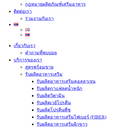
กฎหมายผลิตภัณฑ์เสริมอาหาร
ติดต่อเรา
ร่วมงานกับเรา
เกี่ยวกับเรา
คำถามที่พบบ่อย
บริการของเรา
สูตรพร้อมขาย
รับผลิตอาหารเสริม
รับผลิตอาหารเสริมคอลลาเจน
รับผลิตกาแฟลดน้ำหนัก
รับผลิตวิตามิน
รับผลิตเวย์โปรตีน
รับผลิตโปรตีนพืช
รับผลิตอาหารเสริมไฟเบอร์ (FIBER)
รับผลิตอาหารเสริมผิวขาว