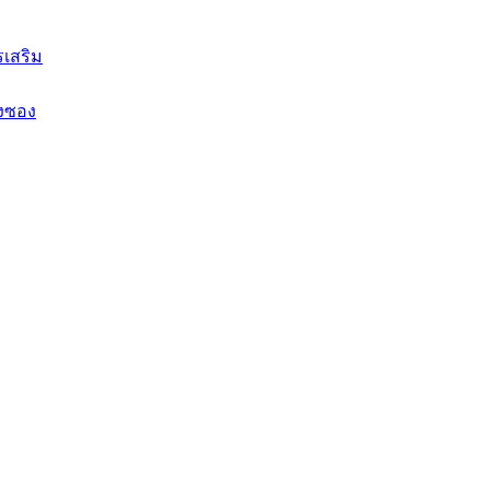
เสริม
ลงซอง