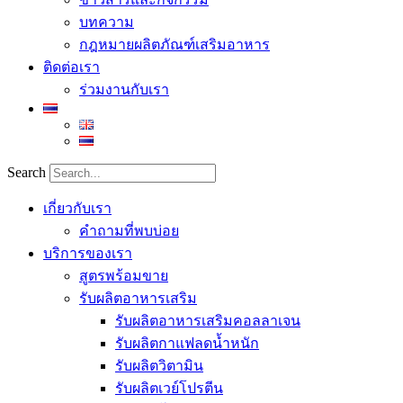
บทความ
กฎหมายผลิตภัณฑ์เสริมอาหาร
ติดต่อเรา
ร่วมงานกับเรา
Search
เกี่ยวกับเรา
คำถามที่พบบ่อย
บริการของเรา
สูตรพร้อมขาย
รับผลิตอาหารเสริม
รับผลิตอาหารเสริมคอลลาเจน
รับผลิตกาแฟลดน้ำหนัก
รับผลิตวิตามิน
รับผลิตเวย์โปรตีน