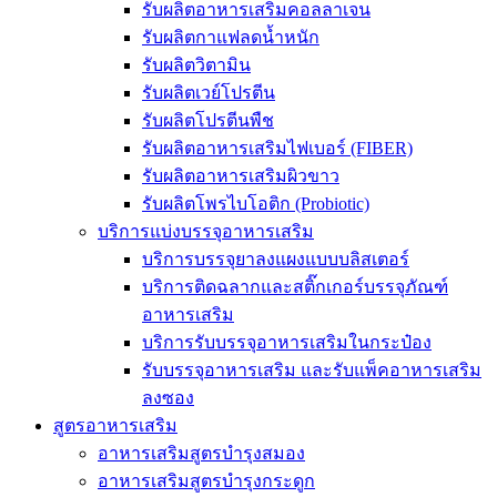
รับผลิตอาหารเสริมคอลลาเจน
รับผลิตกาแฟลดน้ำหนัก
รับผลิตวิตามิน
รับผลิตเวย์โปรตีน
รับผลิตโปรตีนพืช
รับผลิตอาหารเสริมไฟเบอร์ (FIBER)
รับผลิตอาหารเสริมผิวขาว
รับผลิตโพรไบโอติก (Probiotic)
บริการแบ่งบรรจุอาหารเสริม
บริการบรรจุยาลงแผงแบบบลิสเตอร์
บริการติดฉลากและสติ๊กเกอร์บรรจุภัณฑ์
อาหารเสริม
บริการรับบรรจุอาหารเสริมในกระป๋อง
รับบรรจุอาหารเสริม และรับแพ็คอาหารเสริม
ลงซอง
สูตรอาหารเสริม
อาหารเสริมสูตรบำรุงสมอง
อาหารเสริมสูตรบำรุงกระดูก