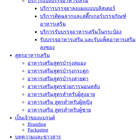
บริการแบ่งบรรจุอาหารเสริม
บริการบรรจุยาลงแผงแบบบลิสเตอร์
บริการติดฉลากและสติ๊กเกอร์บรรจุภัณฑ์
อาหารเสริม
บริการรับบรรจุอาหารเสริมในกระป๋อง
รับบรรจุอาหารเสริม และรับแพ็คอาหารเสริม
ลงซอง
สูตรอาหารเสริม
อาหารเสริมสูตรบำรุงสมอง
อาหารเสริมสูตรบำรุงกระดูก
อาหารเสริมสูตรบำรุงสายตา
อาหารเสริมสูตรช่วยการนอนหลับ
อาหารเสริมสูตรสำหรับผู้สูงอายุ
อาหารเสริม สูตรสำหรับผู้หญิง
อาหารเสริม สูตรสำหรับผู้ชาย
เป็นเจ้าของแบรนด์
Branding
Packaging
บทความและข่าวสาร