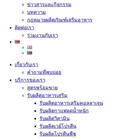
ข่าวสารและกิจกรรม
บทความ
กฎหมายผลิตภัณฑ์เสริมอาหาร
ติดต่อเรา
ร่วมงานกับเรา
เกี่ยวกับเรา
คำถามที่พบบ่อย
บริการของเรา
สูตรพร้อมขาย
รับผลิตอาหารเสริม
รับผลิตอาหารเสริมคอลลาเจน
รับผลิตกาแฟลดน้ำหนัก
รับผลิตวิตามิน
รับผลิตเวย์โปรตีน
รับผลิตโปรตีนพืช