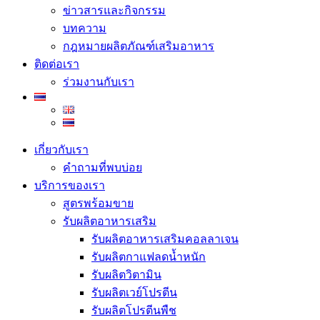
ข่าวสารและกิจกรรม
บทความ
กฎหมายผลิตภัณฑ์เสริมอาหาร
ติดต่อเรา
ร่วมงานกับเรา
เกี่ยวกับเรา
คำถามที่พบบ่อย
บริการของเรา
สูตรพร้อมขาย
รับผลิตอาหารเสริม
รับผลิตอาหารเสริมคอลลาเจน
รับผลิตกาแฟลดน้ำหนัก
รับผลิตวิตามิน
รับผลิตเวย์โปรตีน
รับผลิตโปรตีนพืช