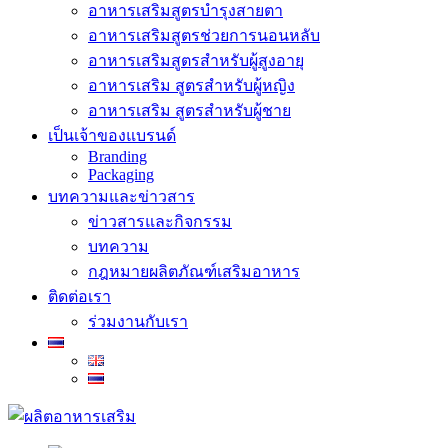
อาหารเสริมสูตรบำรุงสายตา
อาหารเสริมสูตรช่วยการนอนหลับ
อาหารเสริมสูตรสำหรับผู้สูงอายุ
อาหารเสริม สูตรสำหรับผู้หญิง
อาหารเสริม สูตรสำหรับผู้ชาย
เป็นเจ้าของแบรนด์
Branding
Packaging
บทความและข่าวสาร
ข่าวสารและกิจกรรม
บทความ
กฎหมายผลิตภัณฑ์เสริมอาหาร
ติดต่อเรา
ร่วมงานกับเรา