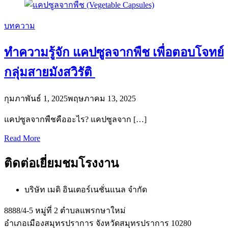
บทความ
ทำความรู้จัก แคปซูลจากพืช เพื่อตอบโจทย์
กลุ่มสายมังสวิรัติ
กุมภาพันธ์ 1, 2025
พฤษภาคม 13, 2025
แคปซูลจากพืชคืออะไร? แคปซูลจาก […]
Read More
ติดต่อเยี่ยมชมโรงงาน
บริษัท เมดิ อินเตอร์เนชั่นแนล จำกัด
8888/4-5 หมู่ที่ 2 ตำบลแพรกษาใหม่
อำเภอเมืองสมุทรปราการ จังหวัดสมุทรปราการ 10280