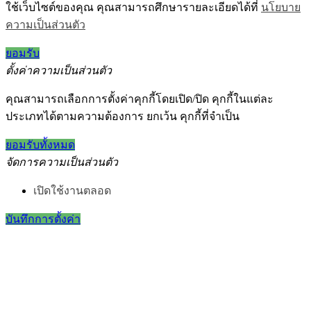
ใช้เว็บไซต์ของคุณ คุณสามารถศึกษารายละเอียดได้ที่
นโยบาย
ความเป็นส่วนตัว
ยอมรับ
ตั้งค่าความเป็นส่วนตัว
คุณสามารถเลือกการตั้งค่าคุกกี้โดยเปิด/ปิด คุกกี้ในแต่ละ
ประเภทได้ตามความต้องการ ยกเว้น คุกกี้ที่จำเป็น
จัดการความเป็นส่วนตัว
เปิดใช้งานตลอด
บันทึกการตั้งค่า