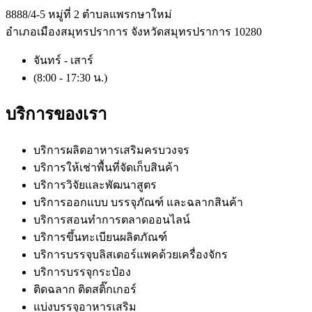
8888/4-5 หมู่ที่ 2 ตำบลแพรกษาใหม่
อำเภอเมืองสมุทรปราการ จังหวัดสมุทรปราการ 10280
จันทร์ - เสาร์
(8:00 - 17:30 น.)
บริการของเรา
บริการผลิตอาหารเสริมครบวงจร
บริการให้เช่าพื้นที่จัดเก็บสินค้า
บริการวิจัยและพัฒนาสูตร
บริการออกแบบ บรรจุภัณฑ์ และฉลากสินค้า
บริการสอนทำการตลาดออนไลน์
บริการขึ้นทะเบียนผลิตภัณฑ์
บริการบรรจุบลิสเตอร์แพคด้วยเครื่องจักร
บริการบรรจุกระป๋อง
ติดฉลาก ติดสติ๊กเกอร์
แบ่งบรรจุอาหารเสริม