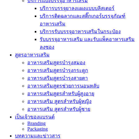
บริการแบ่งบรรจุอาหารเสริม
บริการบรรจุยาลงแผงแบบบลิสเตอร์
บริการติดฉลากและสติ๊กเกอร์บรรจุภัณฑ์
อาหารเสริม
บริการรับบรรจุอาหารเสริมในกระป๋อง
รับบรรจุอาหารเสริม และรับแพ็คอาหารเสริม
ลงซอง
สูตรอาหารเสริม
อาหารเสริมสูตรบำรุงสมอง
อาหารเสริมสูตรบำรุงกระดูก
อาหารเสริมสูตรบำรุงสายตา
อาหารเสริมสูตรช่วยการนอนหลับ
อาหารเสริมสูตรสำหรับผู้สูงอายุ
อาหารเสริม สูตรสำหรับผู้หญิง
อาหารเสริม สูตรสำหรับผู้ชาย
เป็นเจ้าของแบรนด์
Branding
Packaging
บทความและข่าวสาร