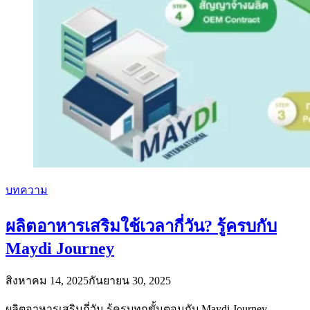
บทความ
ผลิตอาหารเสริมใช้เวลากี่วัน? รู้ครบกับ
Maydi Journey
สิงหาคม 14, 2025
กันยายน 30, 2025
ผลิตอาหารเสริมกี่วัน รู้ครบทุกขั้นตอนกับ Maydi Journey