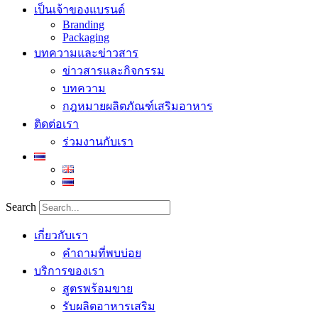
เป็นเจ้าของแบรนด์
Branding
Packaging
บทความและข่าวสาร
ข่าวสารและกิจกรรม
บทความ
กฎหมายผลิตภัณฑ์เสริมอาหาร
ติดต่อเรา
ร่วมงานกับเรา
Search
เกี่ยวกับเรา
คำถามที่พบบ่อย
บริการของเรา
สูตรพร้อมขาย
รับผลิตอาหารเสริม