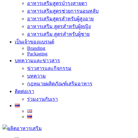
อาหารเสริมสูตรบำรุงสายตา
อาหารเสริมสูตรช่วยการนอนหลับ
อาหารเสริมสูตรสำหรับผู้สูงอายุ
อาหารเสริม สูตรสำหรับผู้หญิง
อาหารเสริม สูตรสำหรับผู้ชาย
เป็นเจ้าของแบรนด์
Branding
Packaging
บทความและข่าวสาร
ข่าวสารและกิจกรรม
บทความ
กฎหมายผลิตภัณฑ์เสริมอาหาร
ติดต่อเรา
ร่วมงานกับเรา