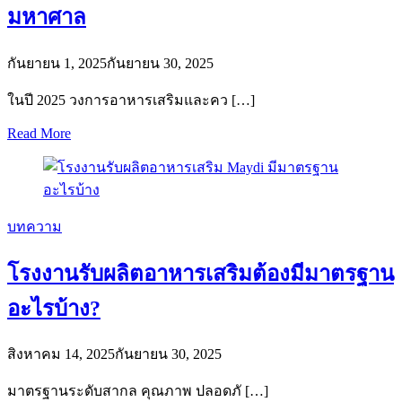
มหาศาล
กันยายน 1, 2025
กันยายน 30, 2025
ในปี 2025 วงการอาหารเสริมและคว […]
Read More
บทความ
โรงงานรับผลิตอาหารเสริมต้องมีมาตรฐาน
อะไรบ้าง?
สิงหาคม 14, 2025
กันยายน 30, 2025
มาตรฐานระดับสากล คุณภาพ ปลอดภั […]