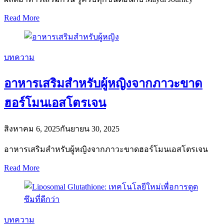
Read More
บทความ
อาหารเสริมสำหรับผู้หญิงจากภาวะขาด
ฮอร์โมนเอสโตรเจน
สิงหาคม 6, 2025
กันยายน 30, 2025
อาหารเสริมสำหรับผู้หญิงจากภาวะขาดฮอร์โมนเอสโตรเจน
Read More
บทความ