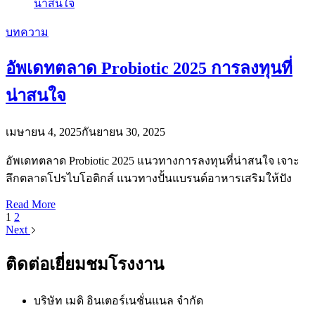
บทความ
อัพเดทตลาด Probiotic 2025 การลงทุนที่
น่าสนใจ
เมษายน 4, 2025
กันยายน 30, 2025
อัพเดทตลาด Probiotic 2025 แนวทางการลงทุนที่น่าสนใจ เจาะ
ลึกตลาดโปรไบโอติกส์ แนวทางปั้นแบรนด์อาหารเสริมให้ปัง
Read More
1
2
Next
ติดต่อเยี่ยมชมโรงงาน
บริษัท เมดิ อินเตอร์เนชั่นแนล จำกัด