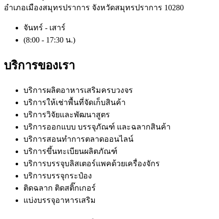
อำเภอเมืองสมุทรปราการ จังหวัดสมุทรปราการ 10280
จันทร์ - เสาร์
(8:00 - 17:30 น.)
บริการของเรา
บริการผลิตอาหารเสริมครบวงจร
บริการให้เช่าพื้นที่จัดเก็บสินค้า
บริการวิจัยและพัฒนาสูตร
บริการออกแบบ บรรจุภัณฑ์ และฉลากสินค้า
บริการสอนทำการตลาดออนไลน์
บริการขึ้นทะเบียนผลิตภัณฑ์
บริการบรรจุบลิสเตอร์แพคด้วยเครื่องจักร
บริการบรรจุกระป๋อง
ติดฉลาก ติดสติ๊กเกอร์
แบ่งบรรจุอาหารเสริม