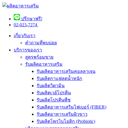
ปรึกษาฟรี!
02-023-7274 ​
เกี่ยวกับเรา
คำถามที่พบบ่อย
บริการของเรา
สูตรพร้อมขาย
รับผลิตอาหารเสริม
รับผลิตอาหารเสริมคอลลาเจน
รับผลิตกาแฟลดน้ำหนัก
รับผลิตวิตามิน
รับผลิตเวย์โปรตีน
รับผลิตโปรตีนพืช
รับผลิตอาหารเสริมไฟเบอร์ (FIBER)
รับผลิตอาหารเสริมผิวขาว
รับผลิตโพรไบโอติก (Probiotic)