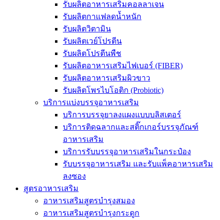
รับผลิตอาหารเสริมคอลลาเจน
รับผลิตกาแฟลดน้ำหนัก
รับผลิตวิตามิน
รับผลิตเวย์โปรตีน
รับผลิตโปรตีนพืช
รับผลิตอาหารเสริมไฟเบอร์ (FIBER)
รับผลิตอาหารเสริมผิวขาว
รับผลิตโพรไบโอติก (Probiotic)
บริการแบ่งบรรจุอาหารเสริม
บริการบรรจุยาลงแผงแบบบลิสเตอร์
บริการติดฉลากและสติ๊กเกอร์บรรจุภัณฑ์
อาหารเสริม
บริการรับบรรจุอาหารเสริมในกระป๋อง
รับบรรจุอาหารเสริม และรับแพ็คอาหารเสริม
ลงซอง
สูตรอาหารเสริม
อาหารเสริมสูตรบำรุงสมอง
อาหารเสริมสูตรบำรุงกระดูก