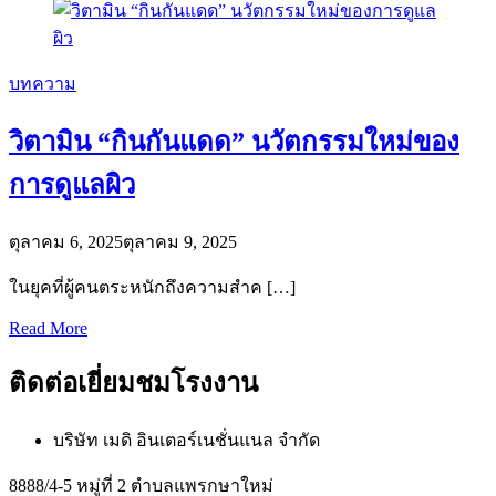
บทความ
วิตามิน “กินกันแดด” นวัตกรรมใหม่ของ
การดูแลผิว
ตุลาคม 6, 2025
ตุลาคม 9, 2025
ในยุคที่ผู้คนตระหนักถึงความสำค […]
Read More
ติดต่อเยี่ยมชมโรงงาน
บริษัท เมดิ อินเตอร์เนชั่นแนล จำกัด
8888/4-5 หมู่ที่ 2 ตำบลแพรกษาใหม่