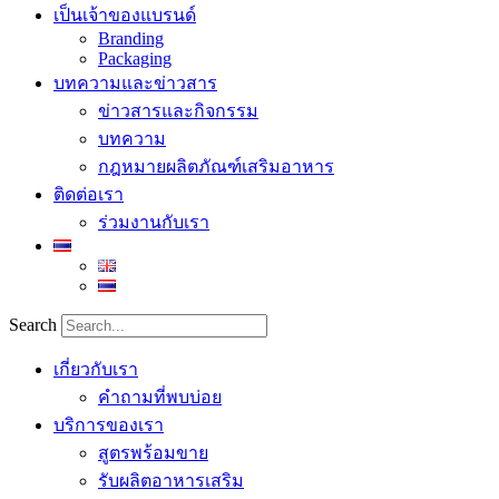
เป็นเจ้าของแบรนด์
Branding
Packaging
บทความและข่าวสาร
ข่าวสารและกิจกรรม
บทความ
กฎหมายผลิตภัณฑ์เสริมอาหาร
ติดต่อเรา
ร่วมงานกับเรา
Search
เกี่ยวกับเรา
คำถามที่พบบ่อย
บริการของเรา
สูตรพร้อมขาย
รับผลิตอาหารเสริม