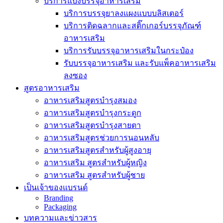
บริการแบ่งบรรจุอาหารเสริม
บริการบรรจุยาลงแผงแบบบลิสเตอร์
บริการติดฉลากและสติ๊กเกอร์บรรจุภัณฑ์
อาหารเสริม
บริการรับบรรจุอาหารเสริมในกระป๋อง
รับบรรจุอาหารเสริม และรับแพ็คอาหารเสริม
ลงซอง
สูตรอาหารเสริม
อาหารเสริมสูตรบำรุงสมอง
อาหารเสริมสูตรบำรุงกระดูก
อาหารเสริมสูตรบำรุงสายตา
อาหารเสริมสูตรช่วยการนอนหลับ
อาหารเสริมสูตรสำหรับผู้สูงอายุ
อาหารเสริม สูตรสำหรับผู้หญิง
อาหารเสริม สูตรสำหรับผู้ชาย
เป็นเจ้าของแบรนด์
Branding
Packaging
บทความและข่าวสาร