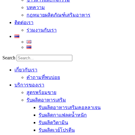
บทความ
กฎหมายผลิตภัณฑ์เสริมอาหาร
ติดต่อเรา
ร่วมงานกับเรา
Search
เกี่ยวกับเรา
คำถามที่พบบ่อย
บริการของเรา
สูตรพร้อมขาย
รับผลิตอาหารเสริม
รับผลิตอาหารเสริมคอลลาเจน
รับผลิตกาแฟลดน้ำหนัก
รับผลิตวิตามิน
รับผลิตเวย์โปรตีน