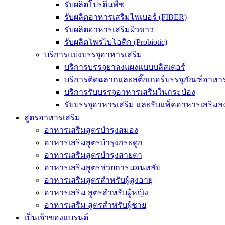
รับผลิตโปรตีนพืช
รับผลิตอาหารเสริมไฟเบอร์ (FIBER)
รับผลิตอาหารเสริมผิวขาว
รับผลิตโพรไบโอติก (Probiotic)
บริการแบ่งบรรจุอาหารเสริม
บริการบรรจุยาลงแผงแบบบลิสเตอร์
บริการติดฉลากและสติ๊กเกอร์บรรจุภัณฑ์อาหาร
บริการรับบรรจุอาหารเสริมในกระป๋อง
รับบรรจุอาหารเสริม และรับแพ็คอาหารเสริม
สูตรอาหารเสริม
อาหารเสริมสูตรบำรุงสมอง
อาหารเสริมสูตรบำรุงกระดูก
อาหารเสริมสูตรบำรุงสายตา
อาหารเสริมสูตรช่วยการนอนหลับ
อาหารเสริมสูตรสำหรับผู้สูงอายุ
อาหารเสริม สูตรสำหรับผู้หญิง
อาหารเสริม สูตรสำหรับผู้ชาย
เป็นเจ้าของแบรนด์