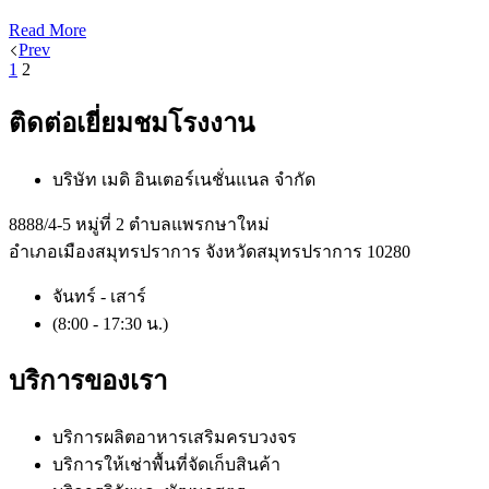
Read More
Prev
1
2
ติดต่อเยี่ยมชมโรงงาน
บริษัท เมดิ อินเตอร์เนชั่นแนล จำกัด
8888/4-5 หมู่ที่ 2 ตำบลแพรกษาใหม่
อำเภอเมืองสมุทรปราการ จังหวัดสมุทรปราการ 10280
จันทร์ - เสาร์
(8:00 - 17:30 น.)
บริการของเรา
บริการผลิตอาหารเสริมครบวงจร
บริการให้เช่าพื้นที่จัดเก็บสินค้า