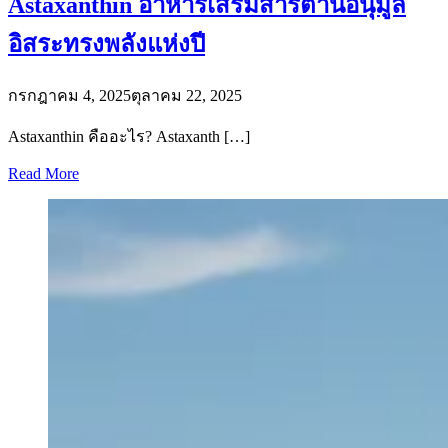
Astaxanthin อาหารเสริมสารต้านอนุมูล
อิสระทรงพลังแห่งปี
กรกฎาคม 4, 2025
ตุลาคม 22, 2025
Astaxanthin คืออะไร? Astaxanth […]
Read More