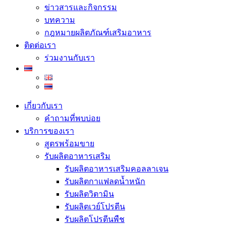
ข่าวสารและกิจกรรม
บทความ
กฎหมายผลิตภัณฑ์เสริมอาหาร
ติดต่อเรา
ร่วมงานกับเรา
เกี่ยวกับเรา
คำถามที่พบบ่อย
บริการของเรา
สูตรพร้อมขาย
รับผลิตอาหารเสริม
รับผลิตอาหารเสริมคอลลาเจน
รับผลิตกาแฟลดน้ำหนัก
รับผลิตวิตามิน
รับผลิตเวย์โปรตีน
รับผลิตโปรตีนพืช