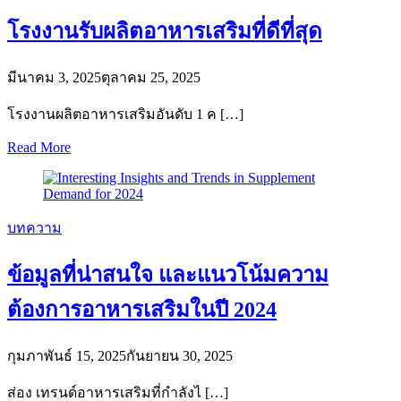
โรงงานรับผลิตอาหารเสริมที่ดีที่สุด
มีนาคม 3, 2025
ตุลาคม 25, 2025
โรงงานผลิตอาหารเสริมอันดับ 1 ค […]
Read More
บทความ
ข้อมูลที่น่าสนใจ และแนวโน้มความ
ต้องการอาหารเสริมในปี 2024
กุมภาพันธ์ 15, 2025
กันยายน 30, 2025
ส่อง เทรนด์อาหารเสริมที่กำลังไ […]