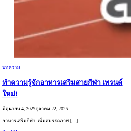
บทความ
ทำความรู้จักอาหารเสริมสายกีฬา เทรนด์
ใหม่!
มิถุนายน 4, 2025
ตุลาคม 22, 2025
อาหารเสริมกีฬา: เพิ่มสมรรถภาพ […]