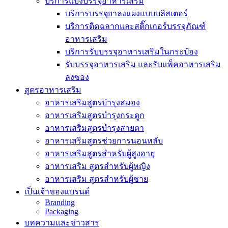
บริการแบ่งบรรจุอาหารเสริม
บริการบรรจุยาลงแผงแบบบลิสเตอร์
บริการติดฉลากและสติ๊กเกอร์บรรจุภัณฑ์
อาหารเสริม
บริการรับบรรจุอาหารเสริมในกระป๋อง
รับบรรจุอาหารเสริม และรับแพ็คอาหารเสริม
ลงซอง
สูตรอาหารเสริม
อาหารเสริมสูตรบำรุงสมอง
อาหารเสริมสูตรบำรุงกระดูก
อาหารเสริมสูตรบำรุงสายตา
อาหารเสริมสูตรช่วยการนอนหลับ
อาหารเสริมสูตรสำหรับผู้สูงอายุ
อาหารเสริม สูตรสำหรับผู้หญิง
อาหารเสริม สูตรสำหรับผู้ชาย
เป็นเจ้าของแบรนด์
Branding
Packaging
บทความและข่าวสาร