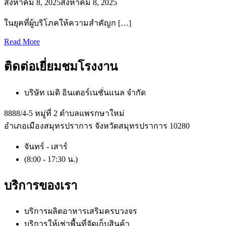
สิงหาคม 8, 2025
สิงหาคม 8, 2025
ในยุคที่ผู้บริโภคให้ความสำคัญก […]
Read More
ติดต่อเยี่ยมชมโรงงาน
บริษัท เมดิ อินเตอร์เนชั่นแนล จำกัด
8888/4-5 หมู่ที่ 2 ตำบลแพรกษาใหม่
อำเภอเมืองสมุทรปราการ จังหวัดสมุทรปราการ 10280
จันทร์ - เสาร์
(8:00 - 17:30 น.)
บริการของเรา
บริการผลิตอาหารเสริมครบวงจร
บริการให้เช่าพื้นที่จัดเก็บสินค้า