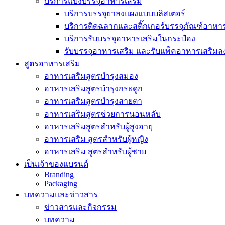
บริการแบ่งบรรจุอาหารเสริม
บริการบรรจุยาลงแผงแบบบลิสเตอร์
บริการติดฉลากและสติ๊กเกอร์บรรจุภัณฑ์อาหาร
บริการรับบรรจุอาหารเสริมในกระป๋อง
รับบรรจุอาหารเสริม และรับแพ็คอาหารเสริม
สูตรอาหารเสริม
อาหารเสริมสูตรบำรุงสมอง
อาหารเสริมสูตรบำรุงกระดูก
อาหารเสริมสูตรบำรุงสายตา
อาหารเสริมสูตรช่วยการนอนหลับ
อาหารเสริมสูตรสำหรับผู้สูงอายุ
อาหารเสริม สูตรสำหรับผู้หญิง
อาหารเสริม สูตรสำหรับผู้ชาย
เป็นเจ้าของแบรนด์
Branding
Packaging
บทความและข่าวสาร
ข่าวสารและกิจกรรม
บทความ