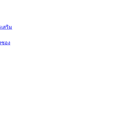
เสริม
ลงซอง