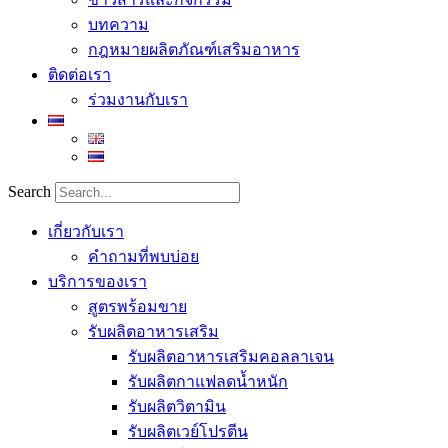
บทความ
กฎหมายผลิตภัณฑ์เสริมอาหาร
ติดต่อเรา
ร่วมงานกับเรา
Search
เกี่ยวกับเรา
คำถามที่พบบ่อย
บริการของเรา
สูตรพร้อมขาย
รับผลิตอาหารเสริม
รับผลิตอาหารเสริมคอลลาเจน
รับผลิตกาแฟลดน้ำหนัก
รับผลิตวิตามิน
รับผลิตเวย์โปรตีน