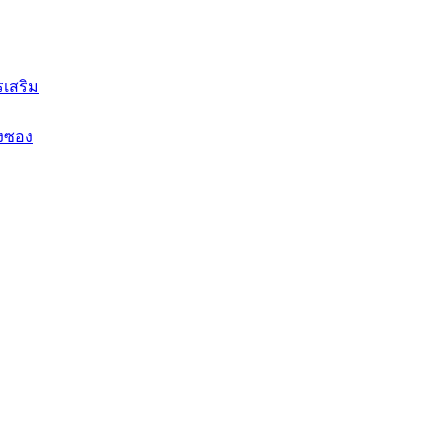
เสริม
ลงซอง