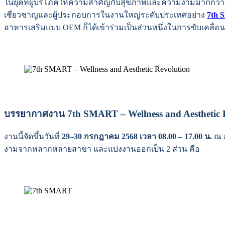
ในยุคที่ผู้บริโภคให้ความสำคัญกับสุขภาพและความงามมากกว่าท
เชี่ยวชาญและผู้ประกอบการในงานใหญ่ระดับประเทศอย่าง
7th 
อาหารเสริมแบบ OEM ก็ได้เข้าร่วมเป็นส่วนหนึ่งในการขับเคลื่อน
บรรยากาศงาน 7th SMART – Wellness and Aesthetic 
งานนี้จัดขึ้นวันที่
29–30 กรกฎาคม 2568 เวลา 08.00 – 17.00 น.
ณ อ
งามจากหลากหลายสาขา และแบ่งงานออกเป็น 2 ส่วน คือ