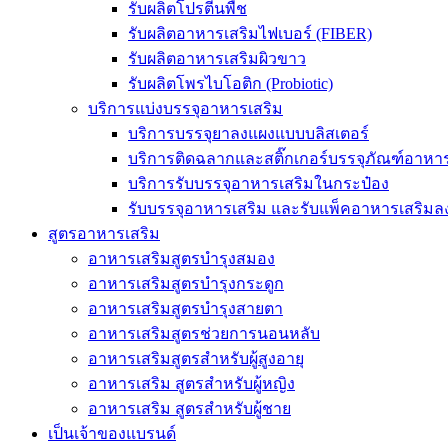
รับผลิตโปรตีนพืช
รับผลิตอาหารเสริมไฟเบอร์ (FIBER)
รับผลิตอาหารเสริมผิวขาว
รับผลิตโพรไบโอติก (Probiotic)
บริการแบ่งบรรจุอาหารเสริม
บริการบรรจุยาลงแผงแบบบลิสเตอร์
บริการติดฉลากและสติ๊กเกอร์บรรจุภัณฑ์อาหาร
บริการรับบรรจุอาหารเสริมในกระป๋อง
รับบรรจุอาหารเสริม และรับแพ็คอาหารเสริม
สูตรอาหารเสริม
อาหารเสริมสูตรบำรุงสมอง
อาหารเสริมสูตรบำรุงกระดูก
อาหารเสริมสูตรบำรุงสายตา
อาหารเสริมสูตรช่วยการนอนหลับ
อาหารเสริมสูตรสำหรับผู้สูงอายุ
อาหารเสริม สูตรสำหรับผู้หญิง
อาหารเสริม สูตรสำหรับผู้ชาย
เป็นเจ้าของแบรนด์