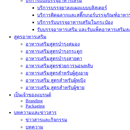
บริการแบ่งบรรจุอาหารเสริม
บริการบรรจุยาลงแผงแบบบลิสเตอร์
บริการติดฉลากและสติ๊กเกอร์บรรจุภัณฑ์อาหาร
บริการรับบรรจุอาหารเสริมในกระป๋อง
รับบรรจุอาหารเสริม และรับแพ็คอาหารเสริม
สูตรอาหารเสริม
อาหารเสริมสูตรบำรุงสมอง
อาหารเสริมสูตรบำรุงกระดูก
อาหารเสริมสูตรบำรุงสายตา
อาหารเสริมสูตรช่วยการนอนหลับ
อาหารเสริมสูตรสำหรับผู้สูงอายุ
อาหารเสริม สูตรสำหรับผู้หญิง
อาหารเสริม สูตรสำหรับผู้ชาย
เป็นเจ้าของแบรนด์
Branding
Packaging
บทความและข่าวสาร
ข่าวสารและกิจกรรม
บทความ