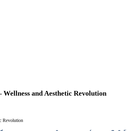
 Wellness and Aesthetic Revolution