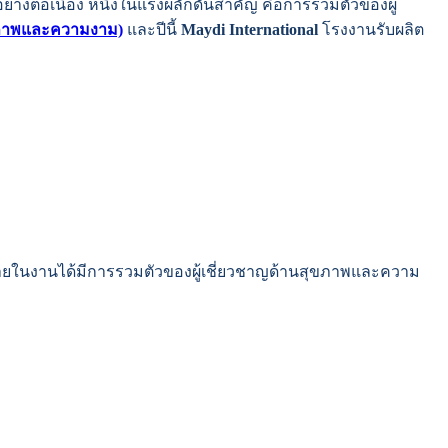
งต่อเนื่อง หนึ่งในแรงผลักดันสำคัญ คือการรวมตัวของผู้
สุขภาพและความงาม)
และปีนี้
Maydi International
โรงงานรับผลิต
ยในงานได้มีการรวมตัวของผู้เชี่ยวชาญด้านสุขภาพและความ