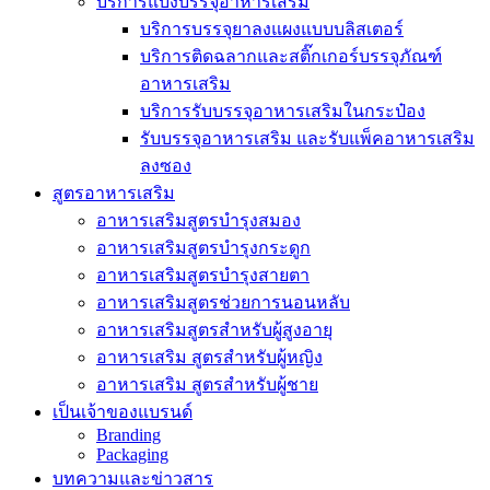
บริการแบ่งบรรจุอาหารเสริม
บริการบรรจุยาลงแผงแบบบลิสเตอร์
บริการติดฉลากและสติ๊กเกอร์บรรจุภัณฑ์
อาหารเสริม
บริการรับบรรจุอาหารเสริมในกระป๋อง
รับบรรจุอาหารเสริม และรับแพ็คอาหารเสริม
ลงซอง
สูตรอาหารเสริม
อาหารเสริมสูตรบำรุงสมอง
อาหารเสริมสูตรบำรุงกระดูก
อาหารเสริมสูตรบำรุงสายตา
อาหารเสริมสูตรช่วยการนอนหลับ
อาหารเสริมสูตรสำหรับผู้สูงอายุ
อาหารเสริม สูตรสำหรับผู้หญิง
อาหารเสริม สูตรสำหรับผู้ชาย
เป็นเจ้าของแบรนด์
Branding
Packaging
บทความและข่าวสาร