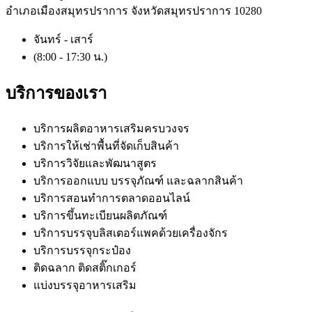
อำเภอเมืองสมุทรปราการ จังหวัดสมุทรปราการ 10280
จันทร์ - เสาร์
(8:00 - 17:30 น.)
บริการของเรา
บริการผลิตอาหารเสริมครบวงจร
บริการให้เช่าพื้นที่จัดเก็บสินค้า
บริการวิจัยและพัฒนาสูตร
บริการออกแบบ บรรจุภัณฑ์ และฉลากสินค้า
บริการสอนทำการตลาดออนไลน์
บริการขึ้นทะเบียนผลิตภัณฑ์
บริการบรรจุบลิสเตอร์แพคด้วยเครื่องจักร
บริการบรรจุกระป๋อง
ติดฉลาก ติดสติ๊กเกอร์
แบ่งบรรจุอาหารเสริม