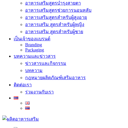
อาหารเสริมสูตรบำรุงสายตา
อาหารเสริมสูตรช่วยการนอนหลับ
อาหารเสริมสูตรสำหรับผู้สูงอายุ
อาหารเสริม สูตรสำหรับผู้หญิง
อาหารเสริม สูตรสำหรับผู้ชาย
เป็นเจ้าของแบรนด์
Branding
Packaging
บทความและข่าวสาร
ข่าวสารและกิจกรรม
บทความ
กฎหมายผลิตภัณฑ์เสริมอาหาร
ติดต่อเรา
ร่วมงานกับเรา