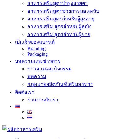
อาหารเสริมสูตรบำรุงสายตา
อาหารเสริมสูตรช่วยการนอนหลับ
อาหารเสริมสูตรสำหรับผู้สูงอายุ
อาหารเสริม สูตรสำหรับผู้หญิง
อาหารเสริม สูตรสำหรับผู้ชาย
เป็นเจ้าของแบรนด์
Branding
Packaging
บทความและข่าวสาร
ข่าวสารและกิจกรรม
บทความ
กฎหมายผลิตภัณฑ์เสริมอาหาร
ติดต่อเรา
ร่วมงานกับเรา