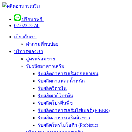
ปรึกษาฟรี!
02-023-7274 ​
เกี่ยวกับเรา
คำถามที่พบบ่อย
บริการของเรา
สูตรพร้อมขาย
รับผลิตอาหารเสริม
รับผลิตอาหารเสริมคอลลาเจน
รับผลิตกาแฟลดน้ำหนัก
รับผลิตวิตามิน
รับผลิตเวย์โปรตีน
รับผลิตโปรตีนพืช
รับผลิตอาหารเสริมไฟเบอร์ (FIBER)
รับผลิตอาหารเสริมผิวขาว
รับผลิตโพรไบโอติก (Probiotic)