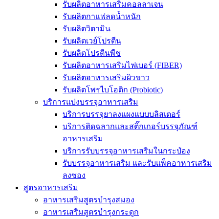
รับผลิตอาหารเสริมคอลลาเจน
รับผลิตกาแฟลดน้ำหนัก
รับผลิตวิตามิน
รับผลิตเวย์โปรตีน
รับผลิตโปรตีนพืช
รับผลิตอาหารเสริมไฟเบอร์ (FIBER)
รับผลิตอาหารเสริมผิวขาว
รับผลิตโพรไบโอติก (Probiotic)
บริการแบ่งบรรจุอาหารเสริม
บริการบรรจุยาลงแผงแบบบลิสเตอร์
บริการติดฉลากและสติ๊กเกอร์บรรจุภัณฑ์
อาหารเสริม
บริการรับบรรจุอาหารเสริมในกระป๋อง
รับบรรจุอาหารเสริม และรับแพ็คอาหารเสริม
ลงซอง
สูตรอาหารเสริม
อาหารเสริมสูตรบำรุงสมอง
อาหารเสริมสูตรบำรุงกระดูก