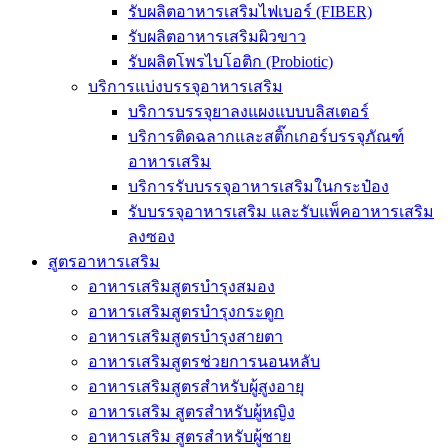
รับผลิตอาหารเสริมไฟเบอร์ (FIBER)
รับผลิตอาหารเสริมผิวขาว
รับผลิตโพรไบโอติก (Probiotic)
บริการแบ่งบรรจุอาหารเสริม
บริการบรรจุยาลงแผงแบบบลิสเตอร์
บริการติดฉลากและสติ๊กเกอร์บรรจุภัณฑ์
อาหารเสริม
บริการรับบรรจุอาหารเสริมในกระป๋อง
รับบรรจุอาหารเสริม และรับแพ็คอาหารเสริม
ลงซอง
สูตรอาหารเสริม
อาหารเสริมสูตรบำรุงสมอง
อาหารเสริมสูตรบำรุงกระดูก
อาหารเสริมสูตรบำรุงสายตา
อาหารเสริมสูตรช่วยการนอนหลับ
อาหารเสริมสูตรสำหรับผู้สูงอายุ
อาหารเสริม สูตรสำหรับผู้หญิง
อาหารเสริม สูตรสำหรับผู้ชาย