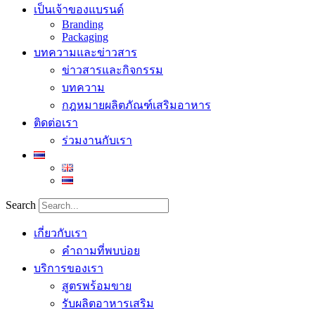
เป็นเจ้าของแบรนด์
Branding
Packaging
บทความและข่าวสาร
ข่าวสารและกิจกรรม
บทความ
กฎหมายผลิตภัณฑ์เสริมอาหาร
ติดต่อเรา
ร่วมงานกับเรา
Search
เกี่ยวกับเรา
คำถามที่พบบ่อย
บริการของเรา
สูตรพร้อมขาย
รับผลิตอาหารเสริม