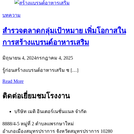
บทความ
สำรวจตลาดกลุ่มเป้าหมาย เพิ่มโอกาสใน
การสร้างแบรนด์อาหารเสริม
มิถุนายน 4, 2024
กรกฎาคม 4, 2025
รู้ก่อนสร้างแบรนด์อาหารเสริม ช […]
Read More
ติดต่อเยี่ยมชมโรงงาน
บริษัท เมดิ อินเตอร์เนชั่นแนล จำกัด
8888/4-5 หมู่ที่ 2 ตำบลแพรกษาใหม่
อำเภอเมืองสมุทรปราการ จังหวัดสมุทรปราการ 10280