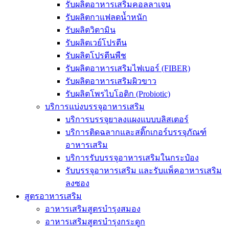
รับผลิตอาหารเสริมคอลลาเจน
รับผลิตกาแฟลดน้ำหนัก
รับผลิตวิตามิน
รับผลิตเวย์โปรตีน
รับผลิตโปรตีนพืช
รับผลิตอาหารเสริมไฟเบอร์ (FIBER)
รับผลิตอาหารเสริมผิวขาว
รับผลิตโพรไบโอติก (Probiotic)
บริการแบ่งบรรจุอาหารเสริม
บริการบรรจุยาลงแผงแบบบลิสเตอร์
บริการติดฉลากและสติ๊กเกอร์บรรจุภัณฑ์
อาหารเสริม
บริการรับบรรจุอาหารเสริมในกระป๋อง
รับบรรจุอาหารเสริม และรับแพ็คอาหารเสริม
ลงซอง
สูตรอาหารเสริม
อาหารเสริมสูตรบำรุงสมอง
อาหารเสริมสูตรบำรุงกระดูก