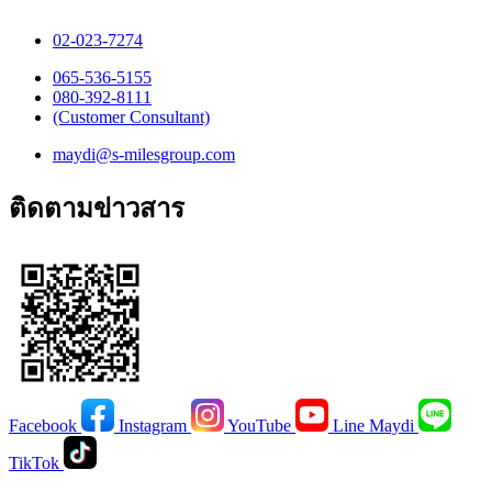
02-023-7274​
065-536-5155
​080-392-8111
(Customer Consultant)​
maydi@s-milesgroup.com
ติดตามข่าวสาร
Facebook
Instagram
YouTube
Line Maydi
TikTok