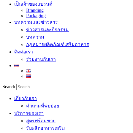
เป็นเจ้าของแบรนด์
Branding
Packaging
บทความและข่าวสาร
ข่าวสารและกิจกรรม
บทความ
กฎหมายผลิตภัณฑ์เสริมอาหาร
ติดต่อเรา
ร่วมงานกับเรา
Search
เกี่ยวกับเรา
คำถามที่พบบ่อย
บริการของเรา
สูตรพร้อมขาย
รับผลิตอาหารเสริม