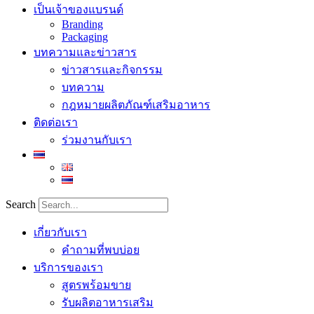
เป็นเจ้าของแบรนด์
Branding
Packaging
บทความและข่าวสาร
ข่าวสารและกิจกรรม
บทความ
กฎหมายผลิตภัณฑ์เสริมอาหาร
ติดต่อเรา
ร่วมงานกับเรา
Search
เกี่ยวกับเรา
คำถามที่พบบ่อย
บริการของเรา
สูตรพร้อมขาย
รับผลิตอาหารเสริม