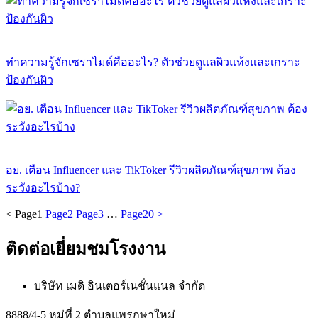
ทำความรู้จักเซราไมด์คืออะไร? ตัวช่วยดูแลผิวแห้งและเกราะ
ป้องกันผิว
อย. เตือน Influencer และ TikToker รีวิวผลิตภัณฑ์สุขภาพ ต้อง
ระวังอะไรบ้าง?
<
Page
1
Page
2
Page
3
…
Page
20
>
ติดต่อเยี่ยมชมโรงงาน
บริษัท เมดิ อินเตอร์เนชั่นแนล จำกัด
8888/4-5 หมู่ที่ 2 ตำบลแพรกษาใหม่