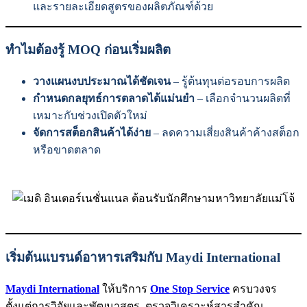
และรายละเอียดสูตรของผลิตภัณฑ์ด้วย
ทำไมต้องรู้ MOQ ก่อนเริ่มผลิต
วางแผนงบประมาณได้ชัดเจน
– รู้ต้นทุนต่อรอบการผลิต
กำหนดกลยุทธ์การตลาดได้แม่นยำ
– เลือกจำนวนผลิตที่
เหมาะกับช่วงเปิดตัวใหม่
จัดการสต็อกสินค้าได้ง่าย
– ลดความเสี่ยงสินค้าค้างสต็อก
หรือขาดตลาด
เริ่มต้นแบรนด์อาหารเสริมกับ Maydi International
Maydi International
ให้บริการ
One Stop Service
ครบวงจร
ตั้งแต่การวิจัยและพัฒนาสูตร, ตรวจวิเคราะห์สารสำคัญ,