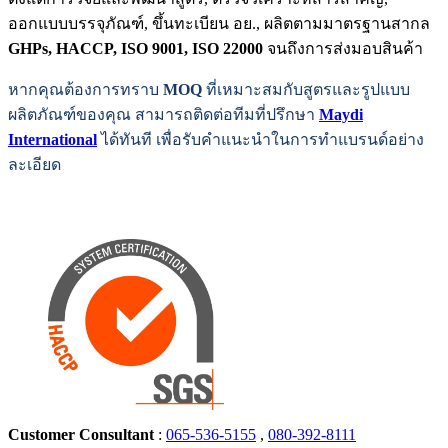
ออกแบบบรรจุภัณฑ์, ขึ้นทะเบียน อย., ผลิตตามมาตรฐานสากล
GHPs, HACCP, ISO 9001, ISO 22000
จนถึงการส่งมอบสินค้า
หากคุณต้องการทราบ
MOQ
ที่เหมาะสมกับสูตรและรูปแบบ
ผลิตภัณฑ์ของคุณ สามารถติดต่อทีมที่ปรึกษา
Maydi
International
ได้ทันที เพื่อรับคำแนะนำในการทำแบรนด์อย่าง
ละเอียด
Customer Consultant
:
065-536-5155
,
080-392-8111