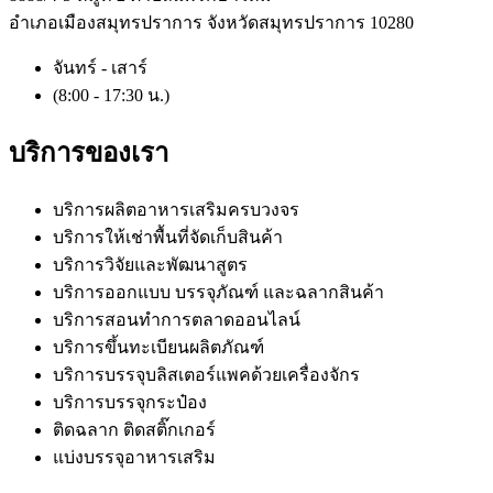
อำเภอเมืองสมุทรปราการ จังหวัดสมุทรปราการ 10280
จันทร์ - เสาร์
(8:00 - 17:30 น.)
บริการของเรา
บริการผลิตอาหารเสริมครบวงจร
บริการให้เช่าพื้นที่จัดเก็บสินค้า
บริการวิจัยและพัฒนาสูตร
บริการออกแบบ บรรจุภัณฑ์ และฉลากสินค้า
บริการสอนทำการตลาดออนไลน์
บริการขึ้นทะเบียนผลิตภัณฑ์
บริการบรรจุบลิสเตอร์แพคด้วยเครื่องจักร
บริการบรรจุกระป๋อง
ติดฉลาก ติดสติ๊กเกอร์
แบ่งบรรจุอาหารเสริม