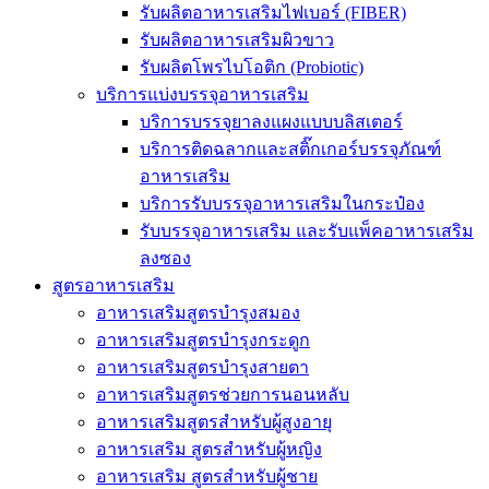
รับผลิตอาหารเสริมไฟเบอร์ (FIBER)
รับผลิตอาหารเสริมผิวขาว
รับผลิตโพรไบโอติก (Probiotic)
บริการแบ่งบรรจุอาหารเสริม
บริการบรรจุยาลงแผงแบบบลิสเตอร์
บริการติดฉลากและสติ๊กเกอร์บรรจุภัณฑ์
อาหารเสริม
บริการรับบรรจุอาหารเสริมในกระป๋อง
รับบรรจุอาหารเสริม และรับแพ็คอาหารเสริม
ลงซอง
สูตรอาหารเสริม
อาหารเสริมสูตรบำรุงสมอง
อาหารเสริมสูตรบำรุงกระดูก
อาหารเสริมสูตรบำรุงสายตา
อาหารเสริมสูตรช่วยการนอนหลับ
อาหารเสริมสูตรสำหรับผู้สูงอายุ
อาหารเสริม สูตรสำหรับผู้หญิง
อาหารเสริม สูตรสำหรับผู้ชาย