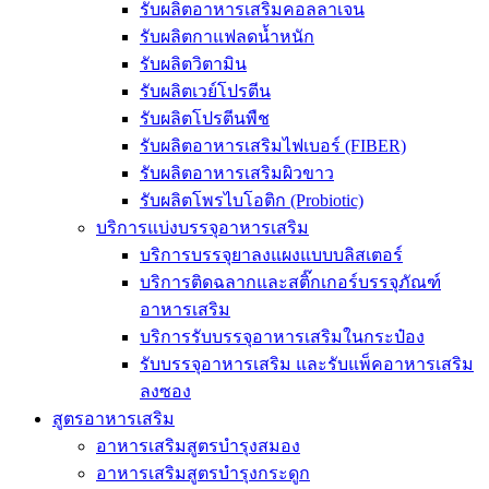
รับผลิตอาหารเสริมคอลลาเจน
รับผลิตกาแฟลดน้ำหนัก
รับผลิตวิตามิน
รับผลิตเวย์โปรตีน
รับผลิตโปรตีนพืช
รับผลิตอาหารเสริมไฟเบอร์ (FIBER)
รับผลิตอาหารเสริมผิวขาว
รับผลิตโพรไบโอติก (Probiotic)
บริการแบ่งบรรจุอาหารเสริม
บริการบรรจุยาลงแผงแบบบลิสเตอร์
บริการติดฉลากและสติ๊กเกอร์บรรจุภัณฑ์
อาหารเสริม
บริการรับบรรจุอาหารเสริมในกระป๋อง
รับบรรจุอาหารเสริม และรับแพ็คอาหารเสริม
ลงซอง
สูตรอาหารเสริม
อาหารเสริมสูตรบำรุงสมอง
อาหารเสริมสูตรบำรุงกระดูก