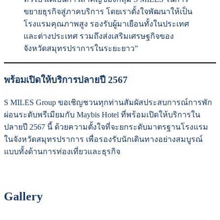
ขยายธุรกิจสู่ภาคบริการ โดยเราตั้งใจพัฒนาให้เป็น
โรงแรมคุณภาพสูง รองรับผู้มาเยือนทั้งในประเทศ
และต่างประเทศ รวมถึงส่งเสริมเศรษฐกิจของ
จังหวัดสมุทรปราการในระยะยาว”
พร้อมเปิดให้บริการปลายปี 2567
S MILES Group ขอเชิญชวนทุกท่านสัมผัสประสบการณ์การพัก
ผ่อนระดับพรีเมียมกับ Maybis Hotel ที่พร้อมเปิดให้บริการใน
ปลายปี 2567 นี้ ด้วยความตั้งใจที่จะยกระดับมาตรฐานโรงแรม
ในจังหวัดสมุทรปราการ เพื่อรองรับนักเดินทางอย่างสมบูรณ์
แบบทั้งด้านการท่องเที่ยวและธุรกิจ
Gallery