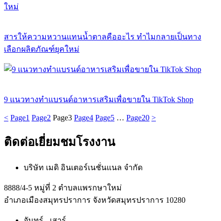
สารให้ความหวานแทนน้ำตาลคืออะไร ทำไมกลายเป็นทาง
เลือกผลิตภัณฑ์ยุคใหม่
9 แนวทางทำแบรนด์อาหารเสริมเพื่อขายใน TikTok Shop
<
Page
1
Page
2
Page
3
Page
4
Page
5
…
Page
20
>
ติดต่อเยี่ยมชมโรงงาน
บริษัท เมดิ อินเตอร์เนชั่นแนล จำกัด
8888/4-5 หมู่ที่ 2 ตำบลแพรกษาใหม่
อำเภอเมืองสมุทรปราการ จังหวัดสมุทรปราการ 10280
จันทร์ - เสาร์