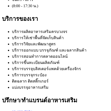
(8:00 - 17:30 น.)
บริการของเรา
บริการผลิตอาหารเสริมครบวงจร
บริการให้เช่าพื้นที่จัดเก็บสินค้า
บริการวิจัยและพัฒนาสูตร
บริการออกแบบ บรรจุภัณฑ์ และฉลากสินค้า
บริการสอนทำการตลาดออนไลน์
บริการขึ้นทะเบียนผลิตภัณฑ์
บริการบรรจุบลิสเตอร์แพคด้วยเครื่องจักร
บริการบรรจุกระป๋อง
ติดฉลาก ติดสติ๊กเกอร์
แบ่งบรรจุอาหารเสริม
ปรึกษา/ทำแบรนด์อาหารเสริม