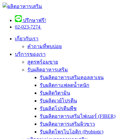
ปรึกษาฟรี!
02-023-7274 ​
เกี่ยวกับเรา
คำถามที่พบบ่อย
บริการของเรา
สูตรพร้อมขาย
รับผลิตอาหารเสริม
รับผลิตอาหารเสริมคอลลาเจน
รับผลิตกาแฟลดน้ำหนัก
รับผลิตวิตามิน
รับผลิตเวย์โปรตีน
รับผลิตโปรตีนพืช
รับผลิตอาหารเสริมไฟเบอร์ (FIBER)
รับผลิตอาหารเสริมผิวขาว
รับผลิตโพรไบโอติก (Probiotic)