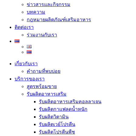
ข่าวสารและกิจกรรม
บทความ
กฎหมายผลิตภัณฑ์เสริมอาหาร
ติดต่อเรา
ร่วมงานกับเรา
เกี่ยวกับเรา
คำถามที่พบบ่อย
บริการของเรา
สูตรพร้อมขาย
รับผลิตอาหารเสริม
รับผลิตอาหารเสริมคอลลาเจน
รับผลิตกาแฟลดน้ำหนัก
รับผลิตวิตามิน
รับผลิตเวย์โปรตีน
รับผลิตโปรตีนพืช