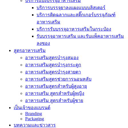
บริการแบ่งบรรจุอาหารเสริม
บริการบรรจุยาลงแผงแบบบลิสเตอร์
บริการติดฉลากและสติ๊กเกอร์บรรจุภัณฑ์
อาหารเสริม
บริการรับบรรจุอาหารเสริมในกระป๋อง
รับบรรจุอาหารเสริม และรับแพ็คอาหารเสริม
ลงซอง
สูตรอาหารเสริม
อาหารเสริมสูตรบำรุงสมอง
อาหารเสริมสูตรบำรุงกระดูก
อาหารเสริมสูตรบำรุงสายตา
อาหารเสริมสูตรช่วยการนอนหลับ
อาหารเสริมสูตรสำหรับผู้สูงอายุ
อาหารเสริม สูตรสำหรับผู้หญิง
อาหารเสริม สูตรสำหรับผู้ชาย
เป็นเจ้าของแบรนด์
Branding
Packaging
บทความและข่าวสาร